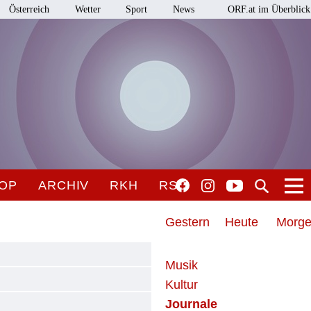
Österreich
Wetter
Sport
News
ORF.at im Überblick
OP
ARCHIV
RKH
RSO
Gestern
Heute
Morg
Musik
Kultur
Journale