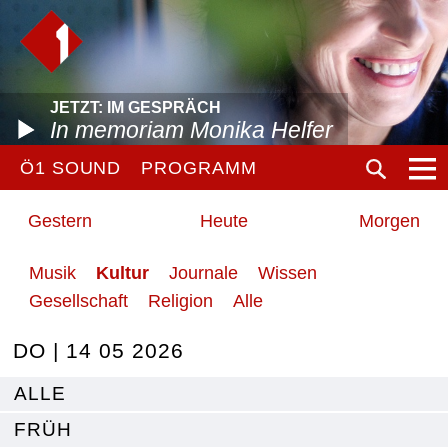
JETZT: IM GESPRÄCH
In memoriam Monika Helfer
Ö1 SOUND
PROGRAMM
Gestern
Heute
Morgen
Musik
Kultur
Journale
Wissen
Gesellschaft
Religion
Alle
DO | 14 05 2026
ALLE
FRÜH