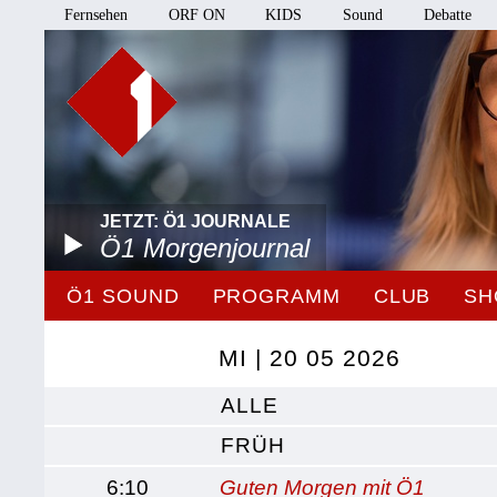
Fernsehen
ORF ON
KIDS
Sound
Debatte
JETZT: Ö1 JOURNALE
Ö1 Morgenjournal
Ö1 SOUND
PROGRAMM
CLUB
SH
MI | 20 05 2026
ALLE
FRÜH
6:10
Guten Morgen mit Ö1