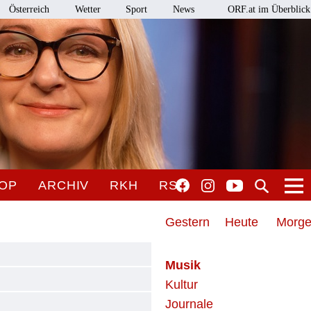
Österreich
Wetter
Sport
News
ORF.at im Überblick
OP
ARCHIV
RKH
RSO
Gestern
Heute
Morg
Musik
Kultur
Journale