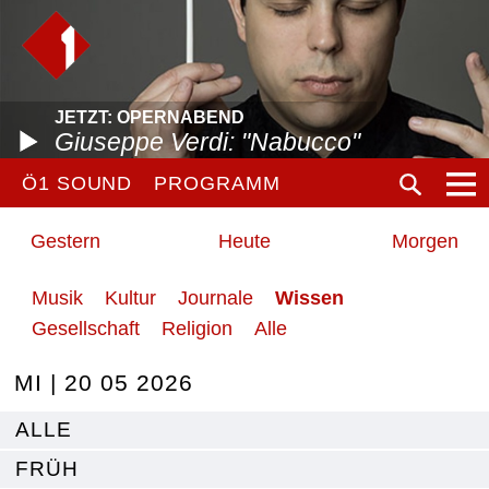
JETZT: OPERNABEND
Giuseppe Verdi: "Nabucco"
Ö1 SOUND
PROGRAMM
Gestern
Heute
Morgen
Musik
Kultur
Journale
Wissen
Gesellschaft
Religion
Alle
MI | 20 05 2026
ALLE
FRÜH