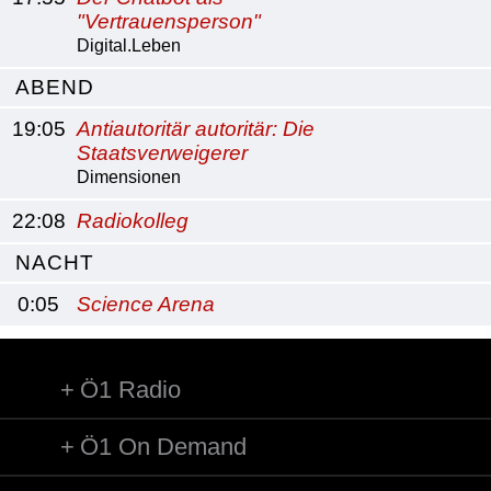
"Vertrauensperson"
Digital.Leben
ABEND
19:05
Antiautoritär autoritär: Die
Staatsverweigerer
Dimensionen
22:08
Radiokolleg
NACHT
0:05
Science Arena
Ö1 Radio
Ö1 On Demand