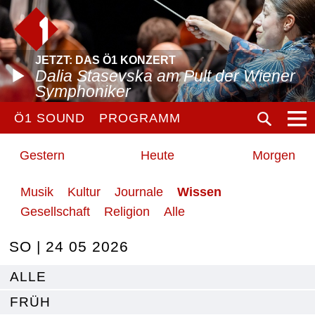
JETZT: DAS Ö1 KONZERT
Dalia Stasevska am Pult der Wiener
Symphoniker
Ö1 SOUND
PROGRAMM
Gestern
Heute
Morgen
Musik
Kultur
Journale
Wissen
Gesellschaft
Religion
Alle
SO | 24 05 2026
ALLE
FRÜH