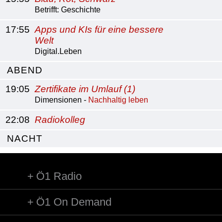
Betrifft: Geschichte
17:55
Apps und KIs für eine bessere
Welt
Digital.Leben
ABEND
19:05
Zertifikate im Umlauf (1)
Dimensionen -
Nachhaltig leben
22:08
Radiokolleg
NACHT
Ö1 Radio
Ö1 On Demand