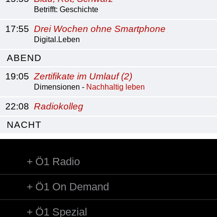
Betrifft: Geschichte
17:55
Drei Wochen ohne Smartphone
Digital.Leben
ABEND
19:05
Zertifikate im Umlauf (2)
Dimensionen -
Nachhaltig leben
22:08
Radiokolleg
NACHT
Ö1 Radio
Ö1 On Demand
Ö1 Spezial