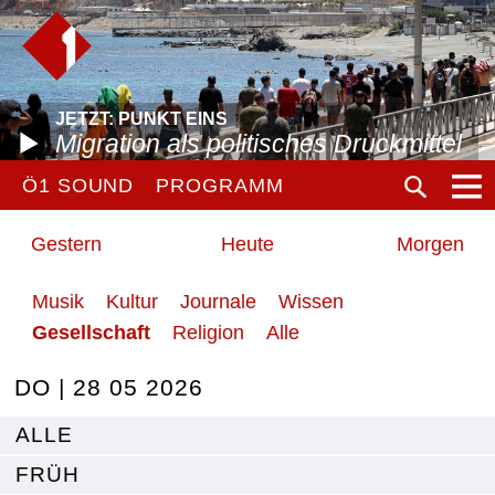
JETZT: PUNKT EINS
Migration als politisches Druckmittel
Ö1 SOUND
PROGRAMM
Gestern
Heute
Morgen
Musik
Kultur
Journale
Wissen
Gesellschaft
Religion
Alle
DO | 28 05 2026
ALLE
FRÜH