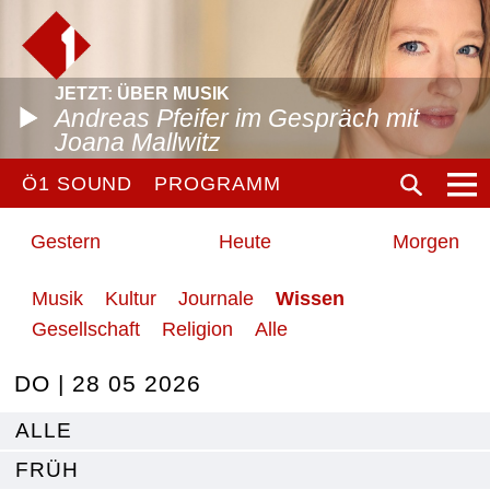
JETZT: ÜBER MUSIK
Andreas Pfeifer im Gespräch mit
Joana Mallwitz
Ö1 SOUND
PROGRAMM
Gestern
Heute
Morgen
Musik
Kultur
Journale
Wissen
Gesellschaft
Religion
Alle
DO | 28 05 2026
ALLE
FRÜH