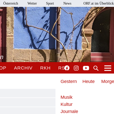
Österreich
Wetter
Sport
News
ORF.at im Überblick
en
OP
ARCHIV
RKH
RSO
Gestern
Heute
Morg
Musik
Kultur
Journale