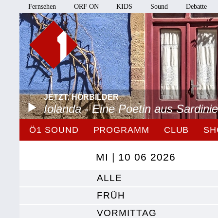
Fernsehen
ORF ON
KIDS
Sound
Debatte
JETZT: HÖRBILDER
Iolanda - Eine Poetin aus Sardini
Ö1 SOUND
PROGRAMM
CLUB
SH
MI | 10 06 2026
ALLE
FRÜH
VORMITTAG