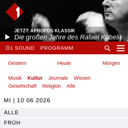
JETZT: APROPOS KLASSIK
Die großen Jahre des Rafael Kubelik
Ö1 SOUND
PROGRAMM
Gestern
Heute
Morgen
Musik
Kultur
Journale
Wissen
Gesellschaft
Religion
Alle
MI | 10 06 2026
ALLE
FRÜH