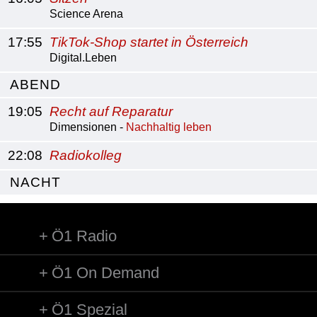
Science Arena
17:55
TikTok-Shop startet in Österreich
Digital.Leben
ABEND
19:05
Recht auf Reparatur
Dimensionen -
Nachhaltig leben
22:08
Radiokolleg
NACHT
Ö1 Radio
Ö1 On Demand
Ö1 Spezial