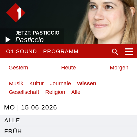
JETZT: PASTICCIO
Pasticcio
Ö1 SOUND
PROGRAMM
Gestern
Heute
Morgen
Musik
Kultur
Journale
Wissen
Gesellschaft
Religion
Alle
MO | 15 06 2026
ALLE
FRÜH