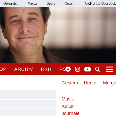
Österreich
Wetter
Sport
News
ORF.at im Überblick
OP
ARCHIV
RKH
RSO
Gestern
Heute
Morg
Musik
Kultur
Journale