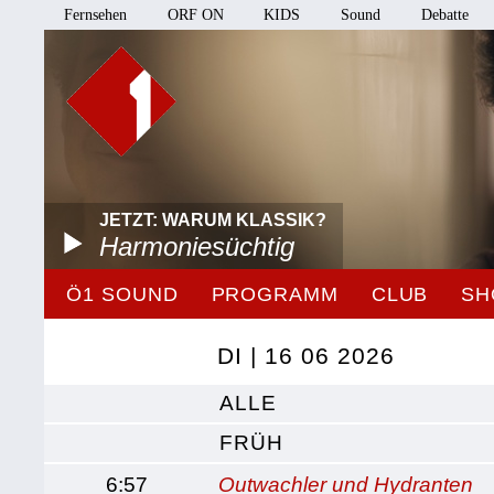
Fernsehen
ORF ON
KIDS
Sound
Debatte
JETZT: WARUM KLASSIK?
Harmoniesüchtig
Ö1 SOUND
PROGRAMM
CLUB
SH
DI | 16 06 2026
ALLE
FRÜH
6:57
Outwachler und Hydranten