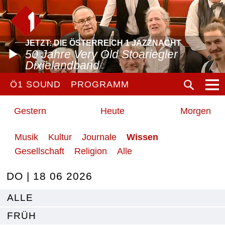
JETZT: DIE ÖSTERREICH 1 JAZZNACHT
50 Jahre Very Old Stoariegler
Dixielandband
Ö1 SOUND
PROGRAMM
Gestern
Heute
Morgen
Musik
Kultur
Journale
Wissen
Gesellschaft
Religion
Alle
DO | 18 06 2026
ALLE
FRÜH