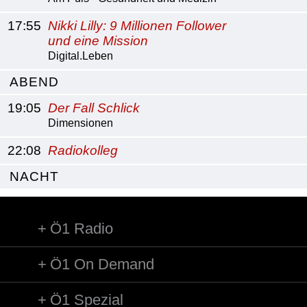
17:55
Nikki Lilly: 9 Millionen Follower
und eine Mission
Digital.Leben
ABEND
19:05
Der Fall Schlick
Dimensionen
22:08
Radiokolleg
NACHT
Ö1 Radio
Ö1 On Demand
Ö1 Spezial