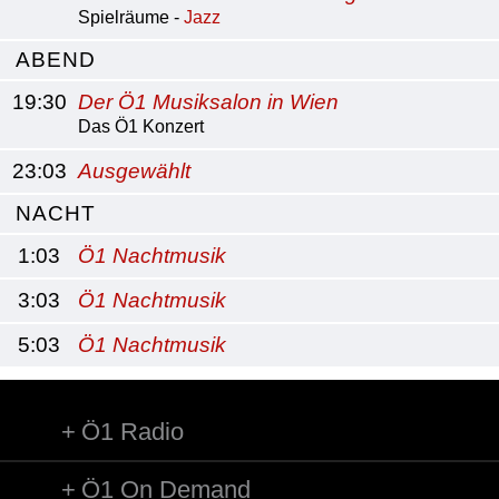
Spielräume -
Jazz
ABEND
19:30
Der Ö1 Musiksalon in Wien
Das Ö1 Konzert
23:03
Ausgewählt
NACHT
1:03
Ö1 Nachtmusik
3:03
Ö1 Nachtmusik
5:03
Ö1 Nachtmusik
Ö1 Radio
Ö1 On Demand