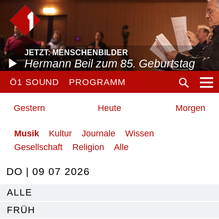
JETZT: MENSCHENBILDER
Hermann Beil zum 85. Geburtstag
Ö1 SOUND
PROGRAMM
Gestern
Heute
Morgen
Musik
Kultur
Journale
Wissen
Gesellschaft
Religion
Alle
DO | 09 07 2026
ALLE
FRÜH