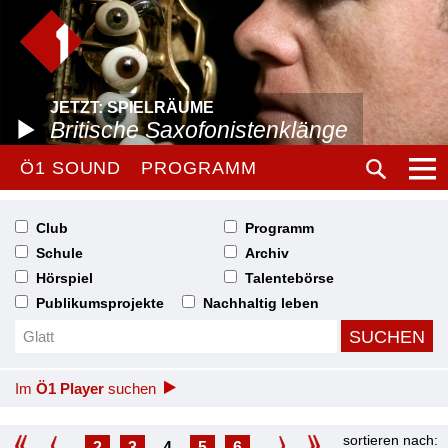
JETZT: SPIELRÄUME
Britische Saxofonistenklänge
Ö1 SOUND
PROGRAMM
Club
Programm
Schule
Archiv
Hörspiel
Talentebörse
Publikumsprojekte
Nachhaltig leben
Im
Ö1 Player
suchen
sortieren nach:
2
3
4
5
6