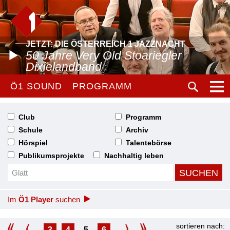
JETZT: DIE ÖSTERREICH 1 JAZZNACHT
50 Jahre Very Old Stoariegler
Dixielandband
Ö1 SOUND
PROGRAMM
Club
Programm
Schule
Archiv
Hörspiel
Talentebörse
Publikumsprojekte
Nachhaltig leben
Im
Ö1 Player
suchen
sortieren nach:
3
4
5
6