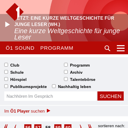
JETZT: EINE KURZE WELTGESCHICHTE FÜR
JUNGE LESER (WH.)
Eine kurze Weltgeschichte für junge
Leser
Ö1 SOUND
PROGRAMM
Club
Programm
Schule
Archiv
Hörspiel
Talentebörse
Publikumsprojekte
Nachhaltig leben
Im
Ö1 Player
suchen
sortieren nach:
56
57
58
59
60