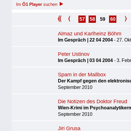
Im
Ö1 Player
suchen
57
58
59
60
Almaz und Karlheinz Böhm
Im Gespräch | 22 04 2004
- 27. Ok
Peter Ustinov
Im Gespräch | 03 04 2004
- 3. Feb
Spam in der Mailbox
Der Kampf gegen den elektronis
September 2010
Die Notizen des Doktor Freud
Wien-Krimi im Psychoanalytikerm
September 2010
Jiri Grusa