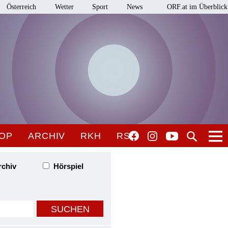
Österreich
Wetter
Sport
News
ORF.at im Überblick
OP
ARCHIV
RKH
RSO
rchiv
Hörspiel