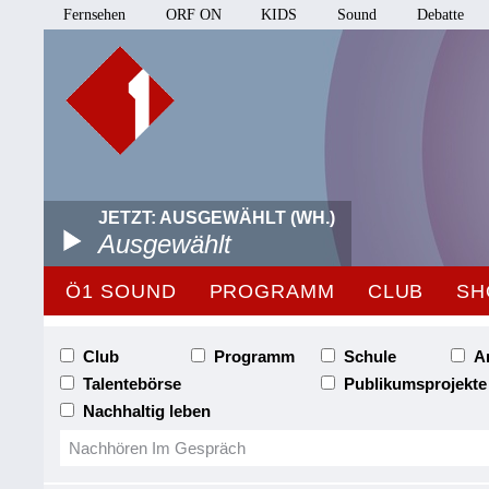
Fernsehen
ORF ON
KIDS
Sound
Debatte
JETZT: AUSGEWÄHLT (WH.)
Ausgewählt
Ö1 SOUND
PROGRAMM
CLUB
SH
Club
Programm
Schule
A
Talentebörse
Publikumsprojekte
Nachhaltig leben