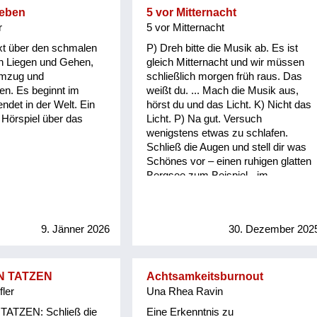
Leben
5 vor Mitternacht
r
5 vor Mitternacht
xt über den schmalen
P) Dreh bitte die Musik ab. Es ist
n Liegen und Gehen,
gleich Mitternacht und wir müssen
emzug und
schließlich morgen früh raus. Das
en. Es beginnt im
weißt du. ... Mach die Musik aus,
ndet in der Welt. Ein
hörst du und das Licht. K) Nicht das
Hörspiel über das
Licht. P) Na gut. Versuch
wenigstens etwas zu schlafen.
Schließ die Augen und stell dir was
Schönes vor – einen ruhigen glatten
Bergsee zum Beispiel - im
Mondschein. K) Ich kann mir keinen
Bergsee vorstellen. Und ich will das
auch nicht. P) Na dann was anderes
9. Jänner 2026
30. Dezember 202
– was Schönes halt. K) Warum soll
ich mir was vorstellen. P) Damit du
leichter einschläfst und vielleicht
sogar was Schönes träumst. K) Das
N TATZEN
Achtsamkeitsburnout
geht nicht. Niemand schläft in
ler
Una Rhea Ravin
meiner Klasse. Nicht einmal im
TATZEN: Schließ die
Eine Erkenntnis zu
Geschichtsunterricht fallen mir die