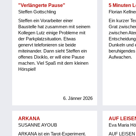
"Verlängerte Pause"
5 Minuten 
Steffen Gottschling
Florian Kellne
Steffen ein Vorarbeiter einer
Ein kurzer Te
Baustelle hat zusammen mit seinem
Grat zwische
Kollegen Lutz einige Probleme mit
zwischen At
der Parkplatzsituation. Etwas
Entscheidung
genervt telefonieren sie beide
Dunkeln und e
miteinander. Dann sieht Steffen ein
beruhigendes 
offenes Dixiklo, er will eine Pause
Aufwachen.
machen. Viel Spaß mit dem kleinen
Hörspiel!
6. Jänner 2026
ARKANA
AUF LEISE
SUSANNE AYOUB
Eva Maria Höf
ARKANA ist ein Tarot-Experiment.
AUF LEISEN 