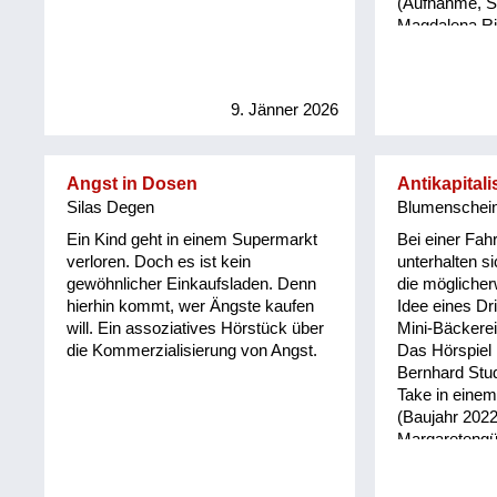
(Aufnahme, Sc
mir deinen B
Magdalena Rit
schließ du, s
Weigel (Text,
wenn Porze...
9. Jänner 2026
Angst in Dosen
Antikapital
Silas Degen
Blumenschein
Ein Kind geht in einem Supermarkt
Bei einer Fahr
verloren. Doch es ist kein
unterhalten s
gewöhnlicher Einkaufsladen. Denn
die möglicher
hierhin kommt, wer Ängste kaufen
Idee eines Dr
will. Ein assoziatives Hörstück über
Mini-Bäckerei
die Kommerzialisierung von Angst.
Das Hörspiel
Bernhard Stud
Take in eine
(Baujahr 2022
Margaretengür
aufgenommen. 
Aufnahme, die