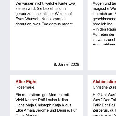
Wir wissen nicht, welche Karte Eva
Augen und tau
ziehen wird. Sie bezieht sich in
magische Wel
geradezu unheimlicher Weise auf
ich mich am B
Evas Wunsch. Nun kommt es
geschlossene
darauf an, was Eva daraus macht.
höre ich Ine 
– in den Ra
Auftreten de
ist wahrzuneh
Ausstrahlung,
geschmeidig u
Ich öffne mei
die senkrecht
8. Jänner 2026
Schwanzspitze
etwas geboge
Das Fell ist 
gestreift mit 
After Eight
Alchimisti
Seidenschimm
Rosemarie
Christine Zur
ich ihre beso
Ein mehrstimmiger Moment mit
He? Uh! Was
ist eine Mis
Vicki Kasper Ralf Louisa Killian
Was? Der Fal
Quaken eines
Hans Maja Christoph Katja Klaus
Fall? Der Fal
Ente und hat 
Elke Amaia Jerome und Denise. Für
Zerberus, du
bellenden Unt
Chris Marker.
verzärtelter 