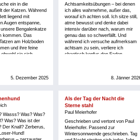
che ein in die
Achtsamkeitsübungen – bei denen
Augen zu. Und du kennst doch
t der Katzen. Während
ich alles wahrnehme, außer das,
selbst unseren Professor Bellen. P)
ett liegend mit
worauf ich achten soll. Ich sitze still,
Sei nicht ungerecht. Dein Professor
n Augen entspanne,
atme bewusst und denke dabei
ist halt nicht sonderlich
– unsere Bengalenkatze
intensiv darüber nach, warum mir
stimmgewaltig. Dafür ist er aber
um kommen. Das
genau das so schwerfällt. Und
gütig. K) Und überhaupt. Wer
r Tatzen am Holzboden
während ich versuche aufmerksam
braucht heute noch
men und ihre feine
achtsam zu sein, verliere ich
Geschichtsunterricht. Voll öd ist das.
 obwohl sie sich
chaotisch konfus den Faden
P) Du. Ich werde jetzt nicht mit dir
nd fast lautlos bewegt.
darüber diskutieren. Sicher n...
ne Augen und sehe nur
 aufgerichtete
5. Dezember 2025
8. Jänner 202
 von Ine. Sie ist
n und in Bewegung.
cognacfärbig-schwarz
einem zarten
nnenhund
Als der Tag der Nacht die
er. Jetzt vernehme
eich
Sterne stahl
ndere Art zu Miauen. Es
Paul Meierhofer
? Wasss? Was? Was?
chung von Miauen, dem
l? Was? Was ist der
Geschrieben und vertont von Paul
 Frosches oder einer
l? Der Knall? Zerberus,
Meierhofer. Passend zur
auch einen leicht
 Loser-Hund!
Wintersonnwende geschrieben. Tag
erton. Morgens ist es
Zerberus – zerzauster,
und Nacht streiten sich jedes Jahr.