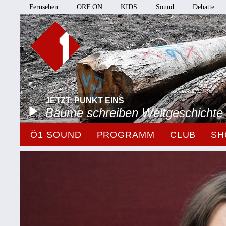
Fernsehen
ORF ON
KIDS
Sound
Debatte
JETZT: PUNKT EINS
Bäume schreiben Weltgeschichte
Ö1 SOUND
PROGRAMM
CLUB
SH