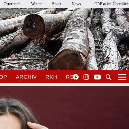
Österreich
Wetter
Sport
News
ORF.at im Überblick
OP
ARCHIV
RKH
RSO