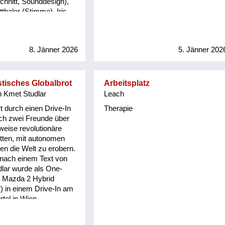
hnitt, Sounddesign),
auch. Ja, komm,
ausgemacht! Von Anbeginn, hattest
thaler (Stimme), Iris
chließ die Augen, Hund!
du alle an deiner Seite. Die Tiere, die
 Konzept).
Pflanzen, sogar die undan...
8. Jänner 2026
5. Jänner 202
istisches Globalbrot
Arbeitsplatz
 Kmet Studlar
Leach
t durch einen Drive-In
Therapie
ich zwei Freunde über
weise revolutionäre
itten, mit autonomen
en die Welt zu erobern.
 nach einem Text von
lar wurde als One-
m Mazda 2 Hybrid
) in einem Drive-In am
tel in Wien
Es existiert nur eine
 nicht weiter bearbeitet