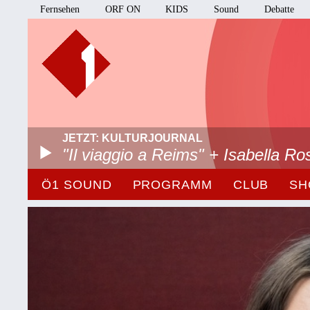
Fernsehen
ORF ON
KIDS
Sound
Debatte
JETZT: KULTURJOURNAL
"Il viaggio a Reims" + Isabella Ros
Ö1 SOUND
PROGRAMM
CLUB
SH