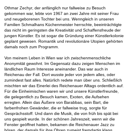
Othmar Zechyr, der anfänglich nur fallweise zu Besuch
gekommen war, lebte von 1967 an zwei Jahre mit seiner Frau
und neugeborenen Tochter bei uns. Wenngleich in unseren
Familien Schmalhans Küchenmeister herrschte, beeinträchtigte
das nicht im geringsten die Kreativität und Schaffensfreude der
jungen Künstler. Es ist sogar die Gründung einer Künstlerkolonie
geplant gewesen. Romantik und revolutionäre Utopien gehörten
damals noch zum Programm.
Von meinem Leben in Wien war ich zwischenmenschliche
Anonymität gewohnt. Im Gegensatz dazu zeigen Menschen im
ländlichen Raum Interesse aneinander. Das war auch in
Reichenau der Fall. Dort wusste jeder von jedem alles, oder
zumindest fast alles. Natürlich redete man über uns. Schließlich
mischten wir das Einerlei des Reichenauer Alltags ordentlich auf.
Für die Einheimischen waren wir und unsere Künstlerfreunde,
die gelegentlich zu Besuch kamen, Exoten, die Aufsehen
erregten. Allein das Äußere von Barabbas, sein Bart, die
farbenfrohen Gewänder, die er fallweise trug, sorgte für
Gesprächsstoff. Und dann die Musik, die von früh bis spät bei
uns gespielt wurde. In der schönen Jahreszeit, wenn wir die
Fenster geöffnet hatten, bekamen die Reichenauer Jazz zu
hören, der damals für ihre Ohren zumeist fremdartig klang.