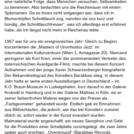
eine natürliche Folge, dass Menschen versuchen, Seltsamkeiten
zu benennen. Also bedachten uns die Reichenauer mit einem
Spitznamen. Da es ihnen nicht entgangen war, dass ich in
Blumentöpfen Schnittlauch zog, nannten sie uns kurz und
bündig „die Schnittlauchfresser“, was ich allerdings erst erfahren
habe, als ich längst nicht mehr in Reichenau lebte.
1967 war für uns ein ereignisreiches Jahr. Gleich zu Beginn
konzertierten die „Masters of Unorthodox Jazz“ im
Internationalen Kulturzentrum (Wien 1, Annagasse 20). Niemand
geringerer als Kurt Kren, einer der prominentesten Vertreter des
österreichischen Avantgarde-Films, machte bei diesem Konzert
Aufnahmen und der junge Xaver Schwarzenberger fotografierte.
Der Bekanntheitsgrad des Künstlers Barabbas stieg. In diesem
Jahr hatte er seine ersten Ausstellungen in Deutschland – im
K.O. Braun-Museum in Ludwigshafen, kurz darauf in der Galerie
Krokodil in Hamburg und in der Galerie Mathias in Köln, wo er
seiner farbenfrohen Malerei wegen von der Presse als
„Farbgeometer“ gehandelt wurde. Endlich gab es Einnahmen
aus Bildverkäufen, die jedoch, wie das bei Künstlern zumeist
üblich ist, sofort wieder in die Kunst investiert wurden.
Malmaterial wurde angeschafft, ein neues Saxophon und Geld
für die Produktion einer Schallplatte zurückgelegt, die zwei Jahre
später auch erschien. „Overground“ (Barabbas Records,