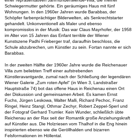
Schwiegermutter gehörte. Ein geräumiges Haus mit fünf
Wohnungen. In den 1960er Jahren wurde Barabbas, der
Schöpfer farbenprächtiger Bilderwelten, als Senkrechtstarter
gehandelt. Unkonventionell als Maler und ebenso
kompromisslos in der Musik: Das war Claus Mayrhofer, der 1958
im Alter von 15 Jahren das Enfant terrible der Wiener
Kunstszene Padhi Frieberger traf, daraufhin beschloss, die
Schule abzubrechen, um Künstler zu sein. Fortan nannte er sich
Barabbas.
In der zweiten Hälfte der 1960er Jahre wurde die Reichenauer
Villa zum beliebten Treff einer aufstrebenden
Künstleravantgarde, zumal nach der Schließung der legendären
Wiener Galerie „Zum roten Apfel“ (in Wien 3, Landstraßer
Hauptstraße 74) bot das offene Haus in Reichenau einen Ort
der Diskussion und gemeinsamen Arbeit. Es kamen Ernst
Fuchs, Jürgen Leskowa, Walter Malli, Richard Pechoc, Franz
Ringel, Heinz Stangl, Othmar Zechyr, Robert Zeppel-Sperl und
der Fotograf Gerhard Trumler. Kein Wunder, schließlich übte
Reichenau an der Rax seit der Romantik große Anziehungskraft
auf Künstler aus. Die Holzriesen vom Thalhof in die Eng hinein
inspirierten ebenso wie die Geröllhalden und bizarren
Felsformationen im Höllental.