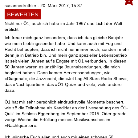
1
susannedrothler - 20. März 2017, 15:37
BEWERTEN
Nicht nur Ö1, auch ich habe im Jahr 1967 das Licht der Welt
erblickt
Ich freue mich ganz besonders, dass ich das gleiche Baujahr
wie mein Lieblingssender habe. Und kann auch mit Fug und
Recht behaupten, dass ich nicht nur immer noch, sondern mehr
denn je in Betrieb bin. Und mein ganz spezieller Lebensbetrieb
ist seit vielen Jahren auf's Engste mit Ö1 verbunden. In diesen
50 Jahren waren es unzählige Journalsendungen, die mich
begleitet haben. Dann kamen Herzenssendungen, wie
»Diagonal«, die Jazznacht, die »Jet Lag All Stars Radio Show«,
das »Nachtquartier«, das »Ö1-Quiz« und viele, viele andere
dazu.
Ö1 hat mir sehr persönlich eindrucksvolle Momente beschert,
wie zB die Teilnahme als Kandidat an der Livesendung des Ö1-
Quiz' im Schloss Eggenberg im September 2015. Oder gerade
vorige Woche die Erfüllung meines Musikwunsches im
»Nachtquartier«.
Ich wünsche Euch allen und auch mir einen schönen 50.