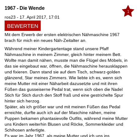
1967 - Die Wende
1
ros23 - 17. April 2017, 17:01
BEWERTEN
Mit dem Erwerb der ersten elektrischen Nähmaschine 1967
brach für mich ein neues Näh-Zeitalter an.
Während meiner Kindergartentage stand unsere Pfaff
Nähmaschine in meinem Zimmer, gleich hinter meinem Bett.
Wollte man damit nähen, musste man die Flügel des Möbels, in
das sie eingebaut war, öffnen, die Nähmaschine herausklappen
und fixieren. Dann stand sie auf dem Tisch, schwarz-golden
glänzend, Star meines Zimmers. Wie liebte ich es, wenn sich
meine Mutter mit einer Näharbeit dazusetzte und mit ihren
Füßen das gusseiserne Pedal trat, wenn sich oben die Nadel
Stich für Stich durch den Stoff fraß und eine gestrichelte Spur
hinter sich herzog.
Später, als ich größer war und mit meinen Füßen das Pedal
erreichte, durfte auch ich auf der Maschine nähen, meine
Puppen bekamen phantasievolle Outfits, während meine Mutter
uns Kindern weiterhin Blusen und Röcke, Sommerkleider und
Schihosen anfertigte.
Es war im Jahr 1967, als meine Mutter und ich uns ins