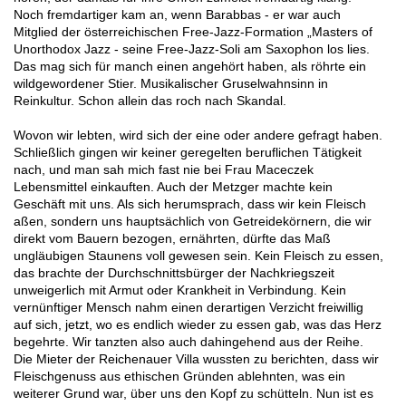
Noch fremdartiger kam an, wenn Barabbas - er war auch
Mitglied der österreichischen Free-Jazz-Formation „Masters of
Unorthodox Jazz - seine Free-Jazz-Soli am Saxophon los lies.
Das mag sich für manch einen angehört haben, als röhrte ein
wildgewordener Stier. Musikalischer Gruselwahnsinn in
Reinkultur. Schon allein das roch nach Skandal.
Wovon wir lebten, wird sich der eine oder andere gefragt haben.
Schließlich gingen wir keiner geregelten beruflichen Tätigkeit
nach, und man sah mich fast nie bei Frau Maceczek
Lebensmittel einkauften. Auch der Metzger machte kein
Geschäft mit uns. Als sich herumsprach, dass wir kein Fleisch
aßen, sondern uns hauptsächlich von Getreidekörnern, die wir
direkt vom Bauern bezogen, ernährten, dürfte das Maß
ungläubigen Staunens voll gewesen sein. Kein Fleisch zu essen,
das brachte der Durchschnittsbürger der Nachkriegszeit
unweigerlich mit Armut oder Krankheit in Verbindung. Kein
vernünftiger Mensch nahm einen derartigen Verzicht freiwillig
auf sich, jetzt, wo es endlich wieder zu essen gab, was das Herz
begehrte. Wir tanzten also auch dahingehend aus der Reihe.
Die Mieter der Reichenauer Villa wussten zu berichten, dass wir
Fleischgenuss aus ethischen Gründen ablehnten, was ein
weiterer Grund war, über uns den Kopf zu schütteln. Nun ist es