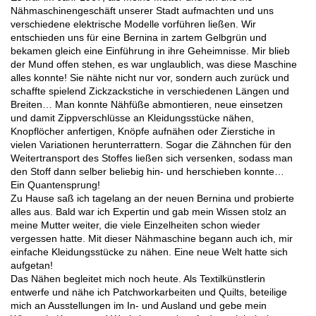
Nähmaschinengeschäft unserer Stadt aufmachten und uns
verschiedene elektrische Modelle vorführen ließen. Wir
entschieden uns für eine Bernina in zartem Gelbgrün und
bekamen gleich eine Einführung in ihre Geheimnisse. Mir blieb
der Mund offen stehen, es war unglaublich, was diese Maschine
alles konnte! Sie nähte nicht nur vor, sondern auch zurück und
schaffte spielend Zickzackstiche in verschiedenen Längen und
Breiten… Man konnte Nähfüße abmontieren, neue einsetzen
und damit Zippverschlüsse an Kleidungsstücke nähen,
Knopflöcher anfertigen, Knöpfe aufnähen oder Zierstiche in
vielen Variationen herunterrattern. Sogar die Zähnchen für den
Weitertransport des Stoffes ließen sich versenken, sodass man
den Stoff dann selber beliebig hin- und herschieben konnte…
Ein Quantensprung!
Zu Hause saß ich tagelang an der neuen Bernina und probierte
alles aus. Bald war ich Expertin und gab mein Wissen stolz an
meine Mutter weiter, die viele Einzelheiten schon wieder
vergessen hatte. Mit dieser Nähmaschine begann auch ich, mir
einfache Kleidungsstücke zu nähen. Eine neue Welt hatte sich
aufgetan!
Das Nähen begleitet mich noch heute. Als Textilkünstlerin
entwerfe und nähe ich Patchworkarbeiten und Quilts, beteilige
mich an Ausstellungen im In- und Ausland und gebe mein