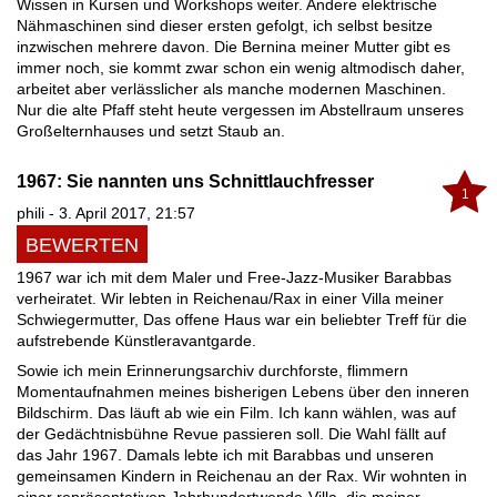
Wissen in Kursen und Workshops weiter. Andere elektrische
Nähmaschinen sind dieser ersten gefolgt, ich selbst besitze
inzwischen mehrere davon. Die Bernina meiner Mutter gibt es
immer noch, sie kommt zwar schon ein wenig altmodisch daher,
arbeitet aber verlässlicher als manche modernen Maschinen.
Nur die alte Pfaff steht heute vergessen im Abstellraum unseres
Großelternhauses und setzt Staub an.
1967: Sie nannten uns Schnittlauchfresser
1
phili - 3. April 2017, 21:57
BEWERTEN
1967 war ich mit dem Maler und Free-Jazz-Musiker Barabbas
verheiratet. Wir lebten in Reichenau/Rax in einer Villa meiner
Schwiegermutter, Das offene Haus war ein beliebter Treff für die
aufstrebende Künstleravantgarde.
Sowie ich mein Erinnerungsarchiv durchforste, flimmern
Momentaufnahmen meines bisherigen Lebens über den inneren
Bildschirm. Das läuft ab wie ein Film. Ich kann wählen, was auf
der Gedächtnisbühne Revue passieren soll. Die Wahl fällt auf
das Jahr 1967. Damals lebte ich mit Barabbas und unseren
gemeinsamen Kindern in Reichenau an der Rax. Wir wohnten in
einer repräsentativen Jahrhundertwende-Villa, die meiner