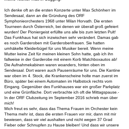
Ich denke oft an die ersten Konzerte unter Max Schönherr im
Sendesaal, dann an die Gründung des ORF
Symphonieorchesters 1968 unter Milan Horvath. Die ersten
Tourneen durch Österreich, bei denen wir überall groß gefeiert
wurden! Der Pioniergeist erfüllte uns alle bis zum letzten Pult!
Das Funkhaus hat sich inzwischen sehr verändert. Damas gab
es noch Garderoben mit Garderobenfrauen. Sie hatten
umhäkelte Kleiderbügel für uns Musiker bereit. Wenn meine
Mutter keine Zeit für meinen kleinen Sohn hatte, gab ich ihn
fallweise in der Garderobe mit einem Korb Matchboxautos ab!
Die Aufnahmekabinen waren woanders, hinten oben im
Sendesaal. Dort waren auch Pausenräume für uns. Die Kantine
war oben im 4. Stock, die Krankenscheine holte man zuerst im
Büro, später bei einem Automaten im Halbstock rechts vom
Eingang. Gegenüber des Funkhauses war ein großer Parkplatz
und eine Grünfläche. Dort verbrachte ich oft die Mittagspause.-
In der ORF Clubzeitung im September 2016 schrieb man über
mich!
Mich freut es sehr, dass das Thema Frauen im Orchester kein
Thema mehr ist, dass die ersten Frauen vor mir, dann mit mir
bewiesen, dass wir viel aushalten und nicht wegen 37 Grad
Fieber oder Schnupfen zu Hause bleiben! Und dass wir unsere