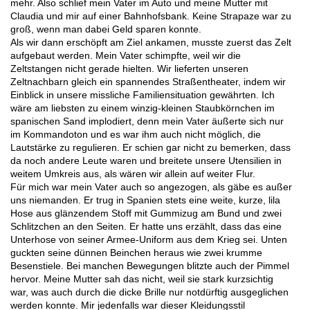
mehr. Also schlief mein Vater im Auto und meine Mutter mit
Claudia und mir auf einer Bahnhofsbank. Keine Strapaze war zu
groß, wenn man dabei Geld sparen konnte.
Als wir dann erschöpft am Ziel ankamen, musste zuerst das Zelt
aufgebaut werden. Mein Vater schimpfte, weil wir die
Zeltstangen nicht gerade hielten. Wir lieferten unseren
Zeltnachbarn gleich ein spannendes Straßentheater, indem wir
Einblick in unsere missliche Familiensituation gewährten. Ich
wäre am liebsten zu einem winzig-kleinen Staubkörnchen im
spanischen Sand implodiert, denn mein Vater äußerte sich nur
im Kommandoton und es war ihm auch nicht möglich, die
Lautstärke zu regulieren. Er schien gar nicht zu bemerken, dass
da noch andere Leute waren und breitete unsere Utensilien in
weitem Umkreis aus, als wären wir allein auf weiter Flur.
Für mich war mein Vater auch so angezogen, als gäbe es außer
uns niemanden. Er trug in Spanien stets eine weite, kurze, lila
Hose aus glänzendem Stoff mit Gummizug am Bund und zwei
Schlitzchen an den Seiten. Er hatte uns erzählt, dass das eine
Unterhose von seiner Armee-Uniform aus dem Krieg sei. Unten
guckten seine dünnen Beinchen heraus wie zwei krumme
Besenstiele. Bei manchen Bewegungen blitzte auch der Pimmel
hervor. Meine Mutter sah das nicht, weil sie stark kurzsichtig
war, was auch durch die dicke Brille nur notdürftig ausgeglichen
werden konnte. Mir jedenfalls war dieser Kleidungsstil