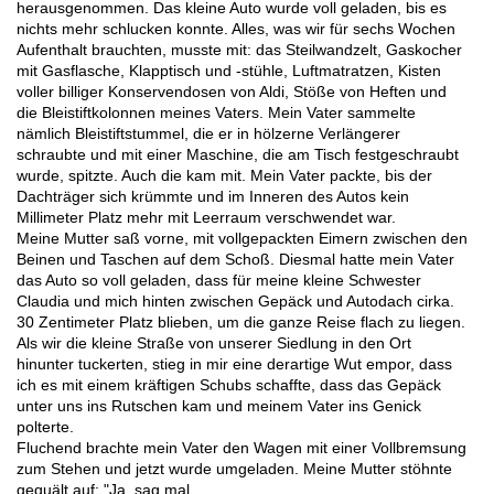
herausgenommen. Das kleine Auto wurde voll geladen, bis es
nichts mehr schlucken konnte. Alles, was wir für sechs Wochen
Aufenthalt brauchten, musste mit: das Steilwandzelt, Gaskocher
mit Gasflasche, Klapptisch und -stühle, Luftmatratzen, Kisten
voller billiger Konservendosen von Aldi, Stöße von Heften und
die Bleistiftkolonnen meines Vaters. Mein Vater sammelte
nämlich Bleistiftstummel, die er in hölzerne Verlängerer
schraubte und mit einer Maschine, die am Tisch festgeschraubt
wurde, spitzte. Auch die kam mit. Mein Vater packte, bis der
Dachträger sich krümmte und im Inneren des Autos kein
Millimeter Platz mehr mit Leerraum verschwendet war.
Meine Mutter saß vorne, mit vollgepackten Eimern zwischen den
Beinen und Taschen auf dem Schoß. Diesmal hatte mein Vater
das Auto so voll geladen, dass für meine kleine Schwester
Claudia und mich hinten zwischen Gepäck und Autodach cirka.
30 Zentimeter Platz blieben, um die ganze Reise flach zu liegen.
Als wir die kleine Straße von unserer Siedlung in den Ort
hinunter tuckerten, stieg in mir eine derartige Wut empor, dass
ich es mit einem kräftigen Schubs schaffte, dass das Gepäck
unter uns ins Rutschen kam und meinem Vater ins Genick
polterte.
Fluchend brachte mein Vater den Wagen mit einer Vollbremsung
zum Stehen und jetzt wurde umgeladen. Meine Mutter stöhnte
gequält auf: "Ja, sag mal,