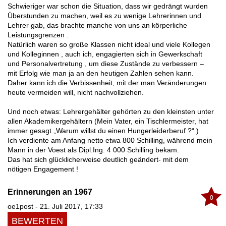
Schwieriger war schon die Situation, dass wir gedrängt wurden
Überstunden zu machen, weil es zu wenige Lehrerinnen und
Lehrer gab, das brachte manche von uns an körperliche
Leistungsgrenzen .
Natürlich waren so große Klassen nicht ideal und viele Kollegen
und Kolleginnen , auch ich, engagierten sich in Gewerkschaft
und Personalvertretung , um diese Zustände zu verbessern –
mit Erfolg wie man ja an den heutigen Zahlen sehen kann.
Daher kann ich die Verbissenheit, mit der man Veränderungen
heute vermeiden will, nicht nachvollziehen.
Und noch etwas: Lehrergehälter gehörten zu den kleinsten unter
allen Akademikergehältern (Mein Vater, ein Tischlermeister, hat
immer gesagt „Warum willst du einen Hungerleiderberuf ?“ )
Ich verdiente am Anfang netto etwa 800 Schilling, während mein
Mann in der Voest als Dipl.Ing. 4 000 Schilling bekam.
Das hat sich glücklicherweise deutlich geändert- mit dem
nötigen Engagement !
Erinnerungen an 1967
0
oe1post - 21. Juli 2017, 17:33
BEWERTEN