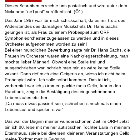
Dieses Schreiben erreichte uns postalisch und wird unter dem
Nickname "oe1post" veröffentlicht. (Ö1)
Das Jahr 1967 war für mich schicksalhaft, da es mir trotz des
Widerstandes des damaligen Musikchefs Dr. Hans Sachs
gelungen ist, als Frau zu einem Probespiel zum ORF
Symphonieorchester zugelassen zu werden und in dieses
Orchester aufgenommen worden zu sein!
Bei einer mündlichen Bewerbung sagte mir Dr. Hans Sachs, die
Frauen im Orchester wären eine Nachkriegserscheinung, man
möchte lieber Männer!! Obwohl eine Stelle frei und
ausgeschrieben war, schrieb man mir, es wäre keine Stelle
vakant. Dann rief mich eine Geigerin an, wieso ich nicht beim
Probespiel wäre. Ich solle sofort kommen. Das tat ich,
vorbereitet war ich ja immer, packte mein Cello, fuhr in den
Rundfunk, zeigte die Bestätigung des eingeschriebenen
Lebenslaufes etc, her.
„Da muss etwas passiert sein, schreiben´s nochmals einen
Lebenslauf und spielen´s vor“.
Das war der Beginn meiner wunderschönen Zeit im ORF! Jetzt
bin ich 80, lebe mit meiner autistischen Tochter Laila in meinem
Elternhaus, spiele bei diversen kleineren Veranstaltungen Cello,
meine Tochter malt in Gugging.