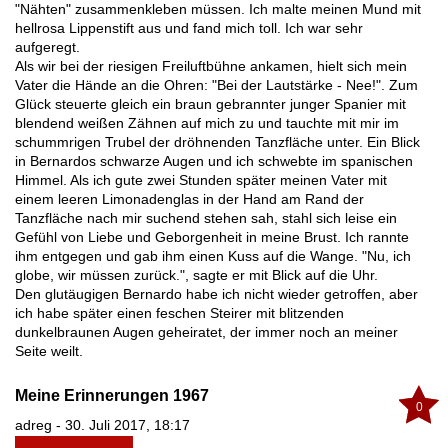
"Nähten" zusammenkleben müssen. Ich malte meinen Mund mit
hellrosa Lippenstift aus und fand mich toll. Ich war sehr
aufgeregt.
Als wir bei der riesigen Freiluftbühne ankamen, hielt sich mein
Vater die Hände an die Ohren: "Bei der Lautstärke - Nee!". Zum
Glück steuerte gleich ein braun gebrannter junger Spanier mit
blendend weißen Zähnen auf mich zu und tauchte mit mir im
schummrigen Trubel der dröhnenden Tanzfläche unter. Ein Blick
in Bernardos schwarze Augen und ich schwebte im spanischen
Himmel. Als ich gute zwei Stunden später meinen Vater mit
einem leeren Limonadenglas in der Hand am Rand der
Tanzfläche nach mir suchend stehen sah, stahl sich leise ein
Gefühl von Liebe und Geborgenheit in meine Brust. Ich rannte
ihm entgegen und gab ihm einen Kuss auf die Wange. "Nu, ich
globe, wir müssen zurück.", sagte er mit Blick auf die Uhr.
Den glutäugigen Bernardo habe ich nicht wieder getroffen, aber
ich habe später einen feschen Steirer mit blitzenden
dunkelbraunen Augen geheiratet, der immer noch an meiner
Seite weilt.
Meine Erinnerungen 1967
0
adreg - 30. Juli 2017, 18:17