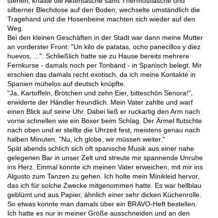
stehen, knallte die Aktentasche samt Thermosflasche und
silberner Blechdose auf den Boden, wechselte umständlich die
Tragehand und die Hosenbeine machten sich wieder auf den
Weg.
Bei den kleinen Geschäften in der Stadt war dann meine Mutter
an vorderster Front: "Un kilo de patatas, ocho panecillos y diez
huevos, ...". Schließlich hatte sie zu Hause bereits mehrere
Fernkurse - damals noch per Tonband - in Spanisch belegt. Mir
erschien das damals recht exotisch, da ich meine Kontakte in
Spanien mühelos auf deutsch knüpfte.
"Ja, Kartoffeln, Brötchen und zehn Eier, bitteschön Senora!",
erwiderte der Händler freundlich. Mein Vater zahlte und warf
einen Blick auf seine Uhr. Dabei ließ er ruckartig den Arm nach
vorne schnellen wie ein Boxer beim Schlag. Der Ärmel flutschte
nach oben und er stellte die Uhrzeit fest, meistens genau nach
halben Minuten. "Nu, ich globe, wir müssen weiter."
Spät abends schlich sich oft spanische Musik aus einer nahe
gelegenen Bar in unser Zelt und streute mir spannende Unruhe
ins Herz. Einmal konnte ich meinen Vater erweichen, mit mir ins
Algusto zum Tanzen zu gehen. Ich holte mein Minikleid hervor,
das ich für solche Zwecke mitgenommen hatte. Es war hellblau
geblümt und aus Papier, ähnlich einer sehr dicken Küchenrolle.
So etwas konnte man damals über ein BRAVO-Heft bestellen.
Ich hatte es nur in meiner Größe ausschneiden und an den