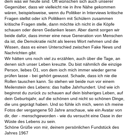
dem was wir heute sind. Oft wünschen sich auch unserer
Gegenüber, dass wir vielleicht nie in ihre Nähe gekommen
wären, beispielsweise, wenn du Politiker in Interviews kritische
Fragen stellst oder ich Politikern mit Schülern zusammen
kritische Fragen stelle, dann möchte ich nicht in die Köpfe
schauen oder deren Gedanken lesen. Aber damit sorgen wir
beide dafür, dass immer eine neue Generation von Menschen
da ist, die Demokratie nicht als leeres Wort nehmen und die
Wissen, dass es einen Unterschied zwischen Fake News und
Nachrichten gibt.
Wir hätten uns noch viel zu erzählen, auch über die Tage, an
denen sich unser Leben kreuzte. Du bist nähmlich die einzige
Person, liebes Ö1, von dem ioch mich immer wieder gerne
prüfen lasse - bei gehört gewusst. Schade, dass ich nie die
Rollen tauschen kann. So stehen wir beide nun vor einem
Meilenstein des Lebens: das halbe Jahrhundert. Und wie ich
beginnst du zurück zu schauen auf dein bisheriges Leben, auf
dein Geburtsjahr, auf die schönen und nicht so schönen Dinge,
die uns geprägt haben. Und so fühle ich mich, wenn ich meine
Fotos der vergangene 50 Jahre anschaue, wie ein Avatar von
dir, der - menschgeworden - wie du versucht eine Oase in der
Wüste des Lebens zu sein.
Schöne Grüße von mir, deinem persönlichen Fundstück des
Jahres 1967