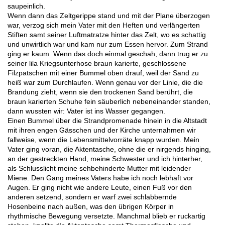
saupeinlich.
Wenn dann das Zeltgerippe stand und mit der Plane überzogen
war, verzog sich mein Vater mit den Heften und verlängerten
Stiften samt seiner Luftmatratze hinter das Zelt, wo es schattig
und unwirtlich war und kam nur zum Essen hervor. Zum Strand
ging er kaum. Wenn das doch einmal geschah, dann trug er zu
seiner lila Kriegsunterhose braun karierte, geschlossene
Filzpatschen mit einer Bummel oben drauf, weil der Sand zu
heiß war zum Durchlaufen. Wenn genau vor der Linie, die die
Brandung zieht, wenn sie den trockenen Sand berührt, die
braun karierten Schuhe fein säuberlich nebeneinander standen,
dann wussten wir: Vater ist ins Wasser gegangen.
Einen Bummel über die Strandpromenade hinein in die Altstadt
mit ihren engen Gässchen und der Kirche unternahmen wir
fallweise, wenn die Lebensmittelvorräte knapp wurden. Mein
Vater ging voran, die Aktentasche, ohne die er nirgends hinging,
an der gestreckten Hand, meine Schwester und ich hinterher,
als Schlusslicht meine sehbehinderte Mutter mit leidender
Miene. Den Gang meines Vaters habe ich noch lebhaft vor
Augen. Er ging nicht wie andere Leute, einen Fuß vor den
anderen setzend, sondern er warf zwei schlabbernde
Hosenbeine nach außen, was den übrigen Körper in
rhythmische Bewegung versetzte. Manchmal blieb er ruckartig