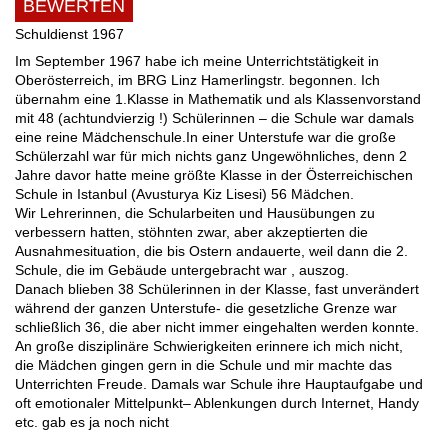
BEWERTEN
Schuldienst 1967
Im September 1967 habe ich meine Unterrichtstätigkeit in
Oberösterreich, im BRG Linz Hamerlingstr. begonnen. Ich
übernahm eine 1.Klasse in Mathematik und als Klassenvorstand
mit 48 (achtundvierzig !) Schülerinnen – die Schule war damals
eine reine Mädchenschule.In einer Unterstufe war die große
Schülerzahl war für mich nichts ganz Ungewöhnliches, denn 2
Jahre davor hatte meine größte Klasse in der Österreichischen
Schule in Istanbul (Avusturya Kiz Lisesi) 56 Mädchen.
Wir Lehrerinnen, die Schularbeiten und Hausübungen zu
verbessern hatten, stöhnten zwar, aber akzeptierten die
Ausnahmesituation, die bis Ostern andauerte, weil dann die 2.
Schule, die im Gebäude untergebracht war , auszog.
Danach blieben 38 Schülerinnen in der Klasse, fast unverändert
während der ganzen Unterstufe- die gesetzliche Grenze war
schließlich 36, die aber nicht immer eingehalten werden konnte.
An große disziplinäre Schwierigkeiten erinnere ich mich nicht,
die Mädchen gingen gern in die Schule und mir machte das
Unterrichten Freude. Damals war Schule ihre Hauptaufgabe und
oft emotionaler Mittelpunkt– Ablenkungen durch Internet, Handy
etc. gab es ja noch nicht