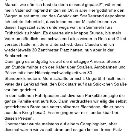
Marcel, wie dämlich hast du denn diesmal gepackt!", während
mein Vater schimpfend mitten im Ort in aller Herrgottsfrühe den
Wagen ausräumte und das Gepäck am Straßenrand deponierte.
Ich betete flehentlich, dass keine meiner Mitschülerinnen zu
dieser Tageszeit schon unterwegs war, um Semmeln fürs
Frühstück zu holen. Es dauerte eine knappe Stunde, bis mein
Vater umständlich und schwitzend alles wieder in Reih und Glied
verstaut hatte, mit dem Unterschied, dass Claudia und ich
wieder jeweils 30 Zentimeter Platz hatten, nun aber in der
Senkrechten.
Dann ging es endgültig los auf die dreitägige Anreise. Stunde
um Stunde mühte sich der Käfer über Straßen, Autobahnen und
Pässe mit einer Höchstgeschwindigkeit von 80
Stundenkilometern. Mehr schaffte er nicht. Ungerührt hielt mein
Vater das Lenkrad fest, den Blick starr auf das Stückchen Straße
vor ihm gerichtet.
In den seltenen Fahrtpausen auf diversen Parkplätzen jagte die
ganze Familie erst aufs Klo. Dann verdrückten wir eilig die selbst
gestrichenen Brote aus Vaters silberner Blechdose, die er noch
aus dem Krieg besaß. Essen gingen wir nie - undenkbar bei
diesen Preisen.
Übernachtet wurde meistens auf einem Campingplatz, aber
diesmal waren wir zu spät dran und es gab keinen freien Platz