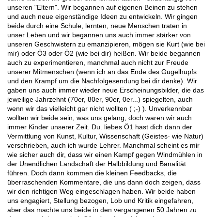
unseren "Eltern". Wir begannen auf eigenen Beinen zu stehen
und auch neue eigenständige Ideen zu entwickeln. Wir gingen
beide durch eine Schule, lernten, neue Menschen traten in
unser Leben und wir begannen uns auch immer stärker von
unseren Geschwistern zu emanzipieren, mögen sie Kurt (wie bei
mir) oder Ö3 oder Ö2 (wie bei dir) heißen. Wir beide begannen
auch zu experimentieren, manchmal auch nicht zur Freude
unserer Mitmenschen (wenn ich an das Ende des Gugelhupfs
und den Krampf um die Nachfolgesendung bei dir denke). Wir
gaben uns auch immer wieder neue Erscheinungsbilder, die das
jeweilige Jahrzehnt (70er, 80er, 90er, 0er...) spiegelten, auch
wenn wir das vielleicht gar nicht wollten ( ;-) ). Unverkennbar
wollten wir beide sein, was uns gelang, doch waren wir auch
immer Kinder unserer Zeit. Du. liebes Ö1 hast dich dann der
Vermittlung von Kunst, Kultur, Wissenschaft (Geistes- wie Natur)
verschrieben, auch ich wurde Lehrer. Manchmal scheint es mir
wie sicher auch dir, dass wir einen Kampf gegen Windmühlen in
der Unendlichen Landschaft der Halbbildung und Banalität
führen. Doch dann kommen die kleinen Feedbacks, die
überraschenden Kommentare, die uns dann doch zeigen, dass
wir den richtigen Weg eingeschlagen haben. Wir beide haben
uns engagiert, Stellung bezogen, Lob und Kritik eingefahren,
aber das machte uns beide in den vergangenen 50 Jahren zu