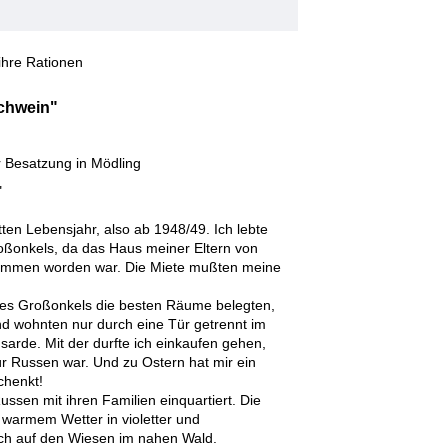
ihre Rationen
chwein"
r Besatzung in Mödling
"
ten Lebensjahr, also ab 1948/49. Ich lebte
oßonkels, da das Haus meiner Eltern von
nommen worden war. Die Miete mußten meine
ines Großonkels die besten Räume belegten,
nd wohnten nur durch eine Tür getrennt im
arde. Mit der durfte ich einkaufen gehen,
ür Russen war. Und zu Ostern hat mir ein
chenkt!
sen mit ihren Familien einquartiert. Die
 warmem Wetter in violetter und
ch auf den Wiesen im nahen Wald.