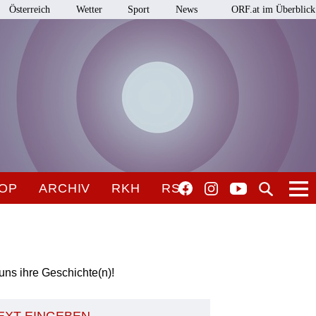
Österreich
Wetter
Sport
News
ORF.at im Überblick
OP
ARCHIV
RKH
RSO
uns ihre Geschichte(n)!
TEXT EINGEBEN