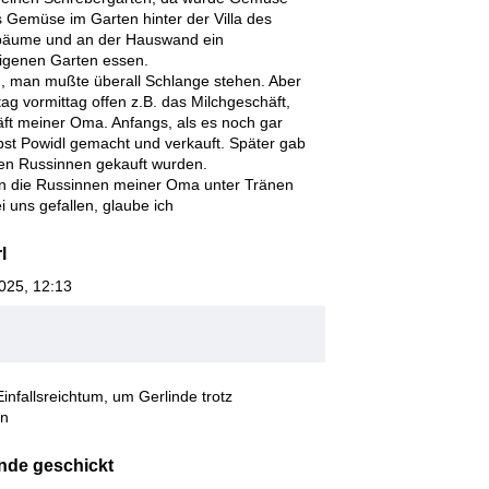
 Gemüse im Garten hinter der Villa des
tbäume und an der Hauswand ein
eigenen Garten essen.
g, man mußte überall Schlange stehen. Aber
g vormittag offen z.B. das Milchgeschäft,
äft meiner Oma. Anfangs, als es noch gar
lbst Powidl gemacht und verkauft. Später gab
den Russinnen gekauft wurden.
len die Russinnen meiner Oma unter Tränen
i uns gefallen, glaube ich
l
025, 12:13
nfallsreichtum, um Gerlinde trotz
en
ande geschickt