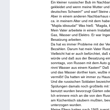
Ein kleiner russischer Bub im Nachbar
gekleidet und wenn meine Mutter und i
deutsches Schwein!" und warf Steine 
Aber in einem anderen Nachbarhaus 
ca. in meinem Alter und mit dem habe 
"Majda idissuda!" Was hieß: "Magda,
Mein Vater arbeitete in einem Installa
Gas, Wasser und Elektro. Er war Ingen
Besatzung arbeiten.
Da hat es immer Probleme mit der V
Bezahlen. Darum hat mein Vater Russis
Vielleicht hat er auch befürchtet, da
würde und daß aus der Besatzung ein
sonntags, von Russen mit dem Auto geh
rinnt Wasser aus einem Kasten!" Daß
und das Wasser dorther kam, wußte 
vermißt! Da hatten wir immer zu Haus
Und die russischen Soldaten bezeichn
Spülungen damals noch großteils mit 
benutzt wurden bevorzugt Gärten od
Ich erinnere mich an die von den Rus
am Küchentisch säubern mußten, bevo
unterzogen wurden.
Meine Eltern hatten nach 1945 zuers