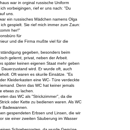
haus war in orginal russische Uniform
ch vorbeigingen, rief er uns nach: "Du
auf uns.
war ein russisches Mädchen namens Olga
ich gespielt. Sie rief mich immer zum Zaun:
 komm her!"
tionsbüro für
ieur und die Firma mußte viel für die
erständigung gegeben, besonders beim
ch gelernt, privat, neben der Arbeit.
ß es später keinen eigenen Staat mehr geben
 Dauerzustand wird. Er wurde oft, auch
olt. Oft waren es skurile Einsätze. "Es
 der Kleiderkasten eine WC- Türe verdeckte
niemand. Denn das WC hat keiner jemals
e etwas zu lachen.
eten das WC als "Strickzimmer", da die
Strick oder Kette zu bedienen waren. Als WC
er Badewannen.
sen gespendeten Erbsen und Linsen, die wir
r sie einer zweiten Säuberung im Wasser
t einen Schrebergarten, da wurde Gemüse