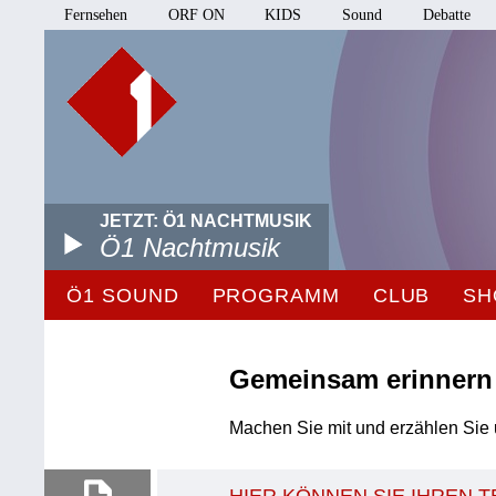
Fernsehen
ORF ON
KIDS
Sound
Debatte
JETZT: Ö1 NACHTMUSIK
Ö1 Nachtmusik
Ö1 SOUND
PROGRAMM
CLUB
SH
Gemeinsam erinnern
Machen Sie mit und erzählen Sie 
HIER KÖNNEN SIE IHREN 