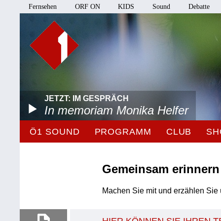
Fernsehen
ORF ON
KIDS
Sound
Debatte
JETZT: IM GESPRÄCH
In memoriam Monika Helfer
Ö1 SOUND
PROGRAMM
CLUB
SH
Gemeinsam erinnern
Machen Sie mit und erzählen Sie 
HIER KÖNNEN SIE IHREN 