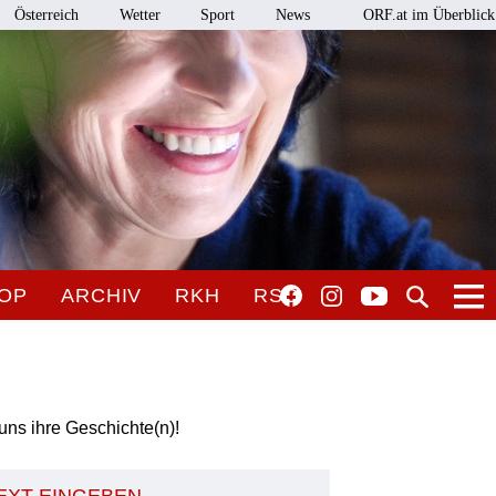
Österreich
Wetter
Sport
News
ORF.at im Überblick
OP
ARCHIV
RKH
RSO
uns ihre Geschichte(n)!
TEXT EINGEBEN