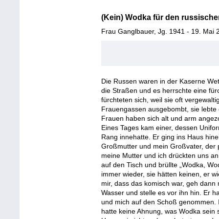
(Kein) Wodka für den russischen
Frau Ganglbauer, Jg. 1941 - 19. Mai 
Die Russen waren in der Kaserne Wetz
die Straßen und es herrschte eine für
fürchteten sich, weil sie oft vergewal
Frauengassen ausgebombt, sie lebte de
Frauen haben sich alt und arm angez
Eines Tages kam einer, dessen Unifor
Rang innehatte. Er ging ins Haus hinei
Großmutter und mein Großvater, der p
meine Mutter und ich drückten uns an
auf den Tisch und brüllte „Wodka, W
immer wieder, sie hätten keinen, er w
mir, dass das komisch war, geh dann 
Wasser und stelle es vor ihn hin. Er 
und mich auf den Schoß genommen. 
hatte keine Ahnung, was Wodka sein s