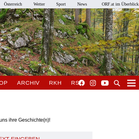
Österreich
Wetter
Sport
News
ORF.at im Überblick
OP
ARCHIV
RKH
RSO
uns ihre Geschichte(n)!
TEXT EINGEBEN