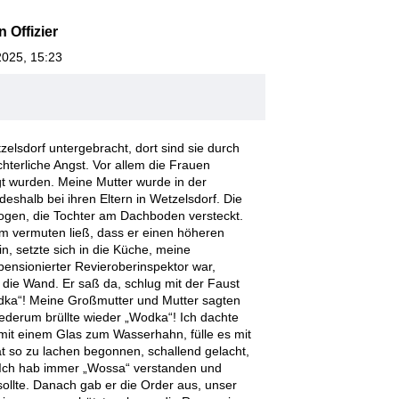
 Offizier
2025, 15:23
elsdorf untergebracht, dort sind sie durch
chterliche Angst. Vor allem die Frauen
tigt wurden. Meine Mutter wurde in der
shalb bei ihren Eltern in Wetzelsdorf. Die
ogen, die Tochter am Dachboden versteckt.
m vermuten ließ, dass er einen höheren
n, setzte sich in die Küche, meine
ensionierter Revieroberinspektor war,
 die Wand. Er saß da, schlug mit der Faust
odka“! Meine Großmutter und Mutter sagten
iederum brüllte wieder „Wodka“! Ich dachte
mit einem Glas zum Wasserhahn, fülle es mit
hat so zu lachen begonnen, schallend gelacht,
Ich hab immer „Wossa“ verstanden und
ollte. Danach gab er die Order aus, unser