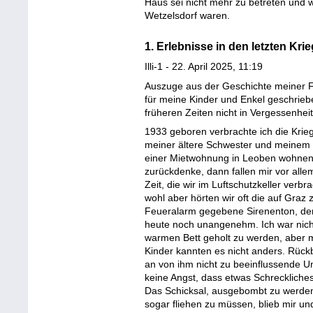
Haus sei nicht mehr zu betreten und 
Wetzelsdorf waren.
1. Erlebnisse in den letzten Kr
Illi-1 - 22. April 2025, 11:19
Auszuge aus der Geschichte meiner Fa
für meine Kinder und Enkel geschrie
früheren Zeiten nicht in Vergessenheit 
1933 geboren verbrachte ich die Kri
meiner ältere Schwester und meinem dr
einer Mietwohnung in Leoben wohnend
zurückdenke, dann fallen mir vor allem
Zeit, die wir im Luftschutzkeller verb
wohl aber hörten wir oft die auf Graz
Feueralarm gegebene Sirenenton, der 
heute noch unangenehm. Ich war nich
warmen Bett geholt zu werden, aber m
Kinder kannten es nicht anders. Rückb
an von ihm nicht zu beeinflussende 
keine Angst, dass etwas Schreckliche
Das Schicksal, ausgebombt zu werden
sogar fliehen zu müssen, blieb mir un