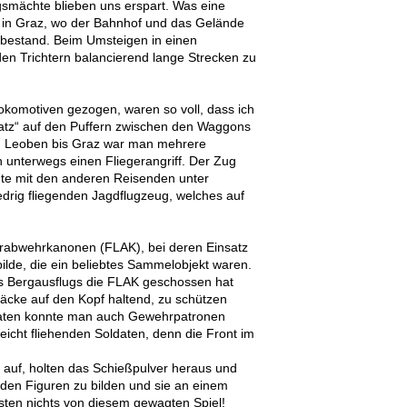
gsmächte blieben uns erspart. Was eine
h in Graz, wo der Bahnhof und das Gelände
bestand. Beim Umsteigen in einen
n Trichtern balancierend lange Strecken zu
komotiven gezogen, waren so voll, dass ich
latz“ auf den Puffern zwischen den Waggons
on Leoben bis Graz war man mehrere
h unterwegs einen Fliegerangriff. Der Zug
annte mit den anderen Reisenden unter
drig fliegenden Jagdflugzeug, welches auf
rabwehrkanonen (FLAK), bei deren Einsatz
bilde, die ein beliebtes Sammelobjekt waren.
es Bergausflugs die FLAK geschossen hat
äcke auf den Kopf haltend, zu schützen
onaten konnte man auch Gewehrpatronen
leicht fliehenden Soldaten, denn die Front im
e auf, holten das Schießpulver heraus und
den Figuren zu bilden und sie an einem
ten nichts von diesem gewagten Spiel!