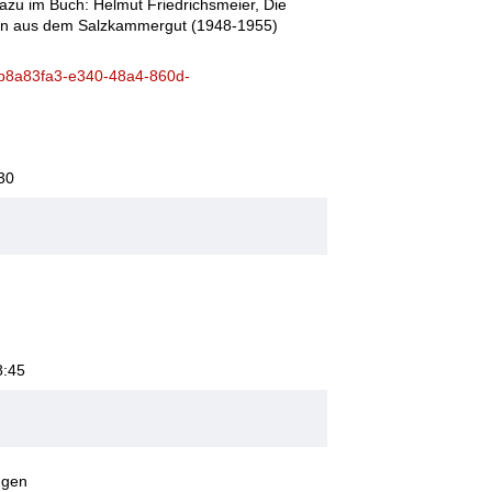
azu im Buch: Helmut Friedrichsmeier, Die
gen aus dem Salzkammergut (1948-1955)
w/b8a83fa3-e340-48a4-860d-
30
8:45
ügen