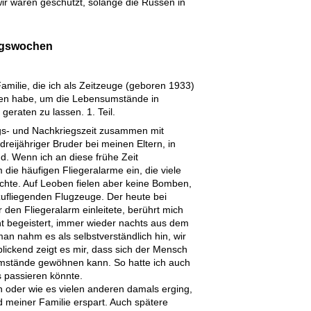
wir waren geschützt, solange die Russen in
iegswochen
milie, die ich als Zeitzeuge (geboren 1933)
ben habe, um die Lebensumstände in
geraten zu lassen. 1. Teil.
egs- und Nachkriegszeit zusammen mit
eijähriger Bruder bei meinen Eltern, in
. Wenn ich an diese frühe Zeit
 die häufigen Fliegeralarme ein, die viele
rachte. Auf Leoben fielen aber keine Bomben,
 zufliegenden Flugzeuge. Der heute bei
den Fliegeralarm einleitete, berührt mich
t begeistert, immer wieder nachts aus dem
an nahm es als selbstverständlich hin, wir
lickend zeigt es mir, dass sich der Mensch
Umstände gewöhnen kann. So hatte ich auch
s passieren könnte.
 oder wie es vielen anderen damals erging,
d meiner Familie erspart. Auch spätere