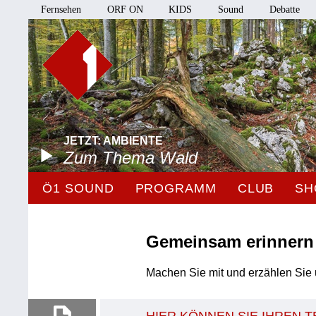
Fernsehen
ORF ON
KIDS
Sound
Debatte
JETZT: AMBIENTE
Zum Thema Wald
Ö1 SOUND
PROGRAMM
CLUB
SH
Gemeinsam erinnern
Machen Sie mit und erzählen Sie 
HIER KÖNNEN SIE IHREN 