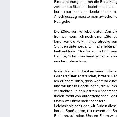
Einquartierungen durch die Besatzun
zerbombte Stadt bedeutet, erlebte ic
herum nur noch aus Bombentrichtern 
Anschlusszug musste man zwischen de
Fuß gehen.
Die Züge, von kohlebeheizten Dampflo
froh war, wenn ich noch einen „Stehp
fand. Für die 70 km lange Strecke v
Stunden unterwegs. Einmal erlebte ic
hielt auf freier Strecke an und ich r
Bäume, Schutz suchend vor einem nie
uns herunterschoss.
In der Nähe von Leoben waren Fliege
Granatsplitter entstanden, bizarre Ge
Ich erinnere mich, dass während ein
und wir uns in Böschungen, die Rucks
versuchten. In den letzten Kriegsm
finden, wohl von durchziehenden, viel
Osten war nicht mehr sehr fern.
Leichtsinnig schlugen wir Buben dies
hatten Spaß daran, mit diesem am Bo
Ende anzuzünden. Unsere Eltern wuss