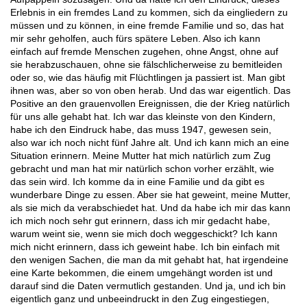
Erlebnis in ein fremdes Land zu kommen, sich da eingliedern zu
müssen und zu können, in eine fremde Familie und so, das hat
mir sehr geholfen, auch fürs spätere Leben. Also ich kann
einfach auf fremde Menschen zugehen, ohne Angst, ohne auf
sie herabzuschauen, ohne sie fälschlicherweise zu bemitleiden
oder so, wie das häufig mit Flüchtlingen ja passiert ist. Man gibt
ihnen was, aber so von oben herab. Und das war eigentlich. Das
Positive an den grauenvollen Ereignissen, die der Krieg natürlich
für uns alle gehabt hat. Ich war das kleinste von den Kindern,
habe ich den Eindruck habe, das muss 1947, gewesen sein,
also war ich noch nicht fünf Jahre alt. Und ich kann mich an eine
Situation erinnern. Meine Mutter hat mich natürlich zum Zug
gebracht und man hat mir natürlich schon vorher erzählt, wie
das sein wird. Ich komme da in eine Familie und da gibt es
wunderbare Dinge zu essen. Aber sie hat geweint, meine Mutter,
als sie mich da verabschiedet hat. Und da habe ich mir das kann
ich mich noch sehr gut erinnern, dass ich mir gedacht habe,
warum weint sie, wenn sie mich doch weggeschickt? Ich kann
mich nicht erinnern, dass ich geweint habe. Ich bin einfach mit
den wenigen Sachen, die man da mit gehabt hat, hat irgendeine
eine Karte bekommen, die einem umgehängt worden ist und
darauf sind die Daten vermutlich gestanden. Und ja, und ich bin
eigentlich ganz und unbeeindruckt in den Zug eingestiegen,