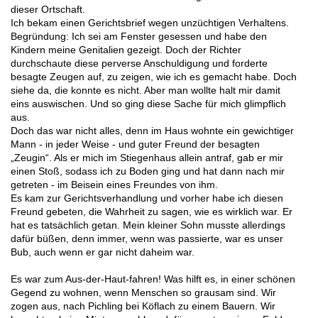
dieser Ortschaft.
Ich bekam einen Gerichtsbrief wegen unzüchtigen Verhaltens.
Begründung: Ich sei am Fenster gesessen und habe den
Kindern meine Genitalien gezeigt. Doch der Richter
durchschaute diese perverse Anschuldigung und forderte
besagte Zeugen auf, zu zeigen, wie ich es gemacht habe. Doch
siehe da, die konnte es nicht. Aber man wollte halt mir damit
eins auswischen. Und so ging diese Sache für mich glimpflich
aus.
Doch das war nicht alles, denn im Haus wohnte ein gewichtiger
Mann - in jeder Weise - und guter Freund der besagten
„Zeugin“. Als er mich im Stiegenhaus allein antraf, gab er mir
einen Stoß, sodass ich zu Boden ging und hat dann nach mir
getreten - im Beisein eines Freundes von ihm.
Es kam zur Gerichtsverhandlung und vorher habe ich diesen
Freund gebeten, die Wahrheit zu sagen, wie es wirklich war. Er
hat es tatsächlich getan. Mein kleiner Sohn musste allerdings
dafür büßen, denn immer, wenn was passierte, war es unser
Bub, auch wenn er gar nicht daheim war.
Es war zum Aus-der-Haut-fahren! Was hilft es, in einer schönen
Gegend zu wohnen, wenn Menschen so grausam sind. Wir
zogen aus, nach Pichling bei Köflach zu einem Bauern. Wir