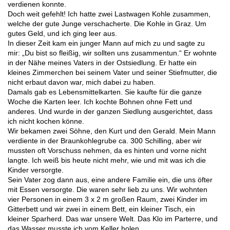
verdienen konnte.
Doch weit gefehlt! Ich hatte zwei Lastwagen Kohle zusammen,
welche der gute Junge verschacherte. Die Kohle in Graz. Um
gutes Geld, und ich ging leer aus.
In dieser Zeit kam ein junger Mann auf mich zu und sagte zu
mir: „Du bist so fleißig, wir sollten uns zusammentun.“ Er wohnte
in der Nähe meines Vaters in der Ostsiedlung. Er hatte ein
kleines Zimmerchen bei seinem Vater und seiner Stiefmutter, die
nicht erbaut davon war, mich dabei zu haben.
Damals gab es Lebensmittelkarten. Sie kaufte für die ganze
Woche die Karten leer. Ich kochte Bohnen ohne Fett und
anderes. Und wurde in der ganzen Siedlung ausgerichtet, dass
ich nicht kochen könne.
Wir bekamen zwei Söhne, den Kurt und den Gerald. Mein Mann
verdiente in der Braunkohlegrube ca. 300 Schilling, aber wir
mussten oft Vorschuss nehmen, da es hinten und vorne nicht
langte. Ich weiß bis heute nicht mehr, wie und mit was ich die
Kinder versorgte.
Sein Vater zog dann aus, eine andere Familie ein, die uns öfter
mit Essen versorgte. Die waren sehr lieb zu uns. Wir wohnten
vier Personen in einem 3 x 2 m großen Raum, zwei Kinder im
Gitterbett und wir zwei in einem Bett, ein kleiner Tisch, ein
kleiner Sparherd. Das war unsere Welt. Das Klo im Parterre, und
das Wasser musste ich vom Keller holen.