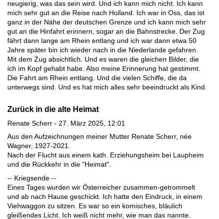
neugierig, was das sein wird. Und ich kann mich nicht. Ich kann
mich sehr gut an die Reise nach Holland. Ich war in Oss, das ist
ganz in der Nähe der deutschen Grenze und ich kann mich sehr
gut an die Hinfahrt erinnern, sogar an die Bahnstrecke. Der Zug
fährt dann lange am Rhein entlang und ich war dann etwa 50
Jahre später bin ich wieder nach in die Niederlande gefahren.
Mit dem Zug absichtlich. Und es waren die gleichen Bilder, die
ich im Kopf gehabt habe. Also meine Erinnerung hat gestimmt.
Die Fahrt am Rhein entlang. Und die vielen Schiffe, die da
unterwegs sind. Und es hat mich alles sehr beeindruckt als Kind.
Zurück in die alte Heimat
Renate Scherr - 27. März 2025, 12:01
Aus den Aufzeichnungen meiner Mutter Renate Scherr, née
Wagner, 1927-2021.
Nach der Flucht aus einem kath. Erziehungsheim bei Laupheim
und die Rückkehr in die "Heimat".
-- Kriegsende --
Eines Tages wurden wir Österreicher zusammen-getrommelt
und ab nach Hause geschickt. Ich hatte den Eindruck, in einem
Viehwaggon zu sitzen. Es war so ein komisches, bläulich
gleißendes Licht. Ich weiß nicht mehr, wie man das nannte.