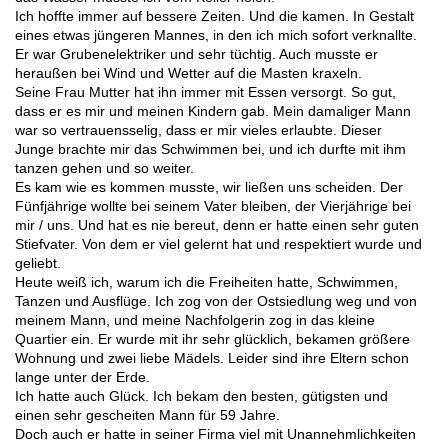
Ich hoffte immer auf bessere Zeiten. Und die kamen. In Gestalt
eines etwas jüngeren Mannes, in den ich mich sofort verknallte.
Er war Grubenelektriker und sehr tüchtig. Auch musste er
heraußen bei Wind und Wetter auf die Masten kraxeln.
Seine Frau Mutter hat ihn immer mit Essen versorgt. So gut,
dass er es mir und meinen Kindern gab. Mein damaliger Mann
war so vertrauensselig, dass er mir vieles erlaubte. Dieser
Junge brachte mir das Schwimmen bei, und ich durfte mit ihm
tanzen gehen und so weiter.
Es kam wie es kommen musste, wir ließen uns scheiden. Der
Fünfjährige wollte bei seinem Vater bleiben, der Vierjährige bei
mir / uns. Und hat es nie bereut, denn er hatte einen sehr guten
Stiefvater. Von dem er viel gelernt hat und respektiert wurde und
geliebt.
Heute weiß ich, warum ich die Freiheiten hatte, Schwimmen,
Tanzen und Ausflüge. Ich zog von der Ostsiedlung weg und von
meinem Mann, und meine Nachfolgerin zog in das kleine
Quartier ein. Er wurde mit ihr sehr glücklich, bekamen größere
Wohnung und zwei liebe Mädels. Leider sind ihre Eltern schon
lange unter der Erde.
Ich hatte auch Glück. Ich bekam den besten, gütigsten und
einen sehr gescheiten Mann für 59 Jahre.
Doch auch er hatte in seiner Firma viel mit Unannehmlichkeiten