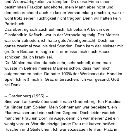
und Widerwärtigkeiten zu kämpfen. Da diese Firma einer
bestimmten Fraktion angehörte, mein Mann aber nicht und
dementsprechend auch zu keiner Versammlung erschien, war er
wohl trotz seiner Tüchtigkeit nicht tragbar. Denn wir hatten kein
Parteibuch.
Das übertrug sich auch auf mich. Ich bekam Arbeit in der
Glasfabrik in Köflach, war in der Verpackung tätig. Der Meister
war sehr zufrieden, ich hatte gute Arbeit gemacht. Doch nur
ganze zweimal zwei bis drei Stunden. Dann kam der Meister mit
großem Bedauern, sagte mir, er müsse mich nach Hause
schicken, da ich krank sei.
Die Mühlen mahlten damals sehr, sehr schnell, denn man
wusste im Betrieb meines Mannes schon, dass man mich
aufgenommen hatte. Da hatte 100% der Werksarzt die Hand im
Spiel. Ich ließ mich in Graz untersuchen. Ich war gesund, Gott
sei Dank.
-- Gradenberg (1955) --
Sind von Lankowitz übersiedelt nach Gradenberg. Ein Paradies
für Kinder zum Spielen. Mein Sohnemann war begeistert, ein
Fluderwasser und eine schöne Gegend. Doch leider war ich
mancher Frau ein Dorn im Auge, denn ich war meiner Zeit ein
wenig voraus. War die einzige junge Frau mit kurzen heißen
Höschen und Stiefelchen. Ich war sozusagen fehl am Platz in