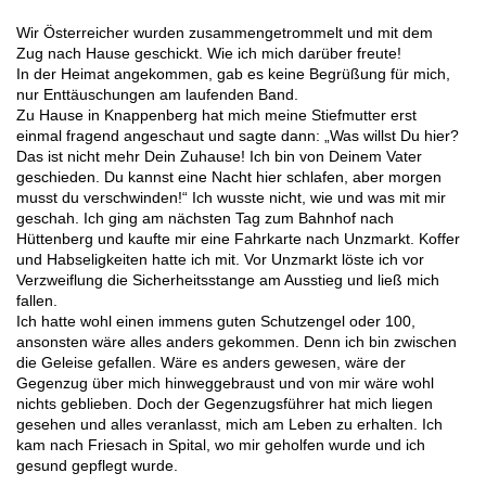
Wir Österreicher wurden zusammengetrommelt und mit dem
Zug nach Hause geschickt. Wie ich mich darüber freute!
In der Heimat angekommen, gab es keine Begrüßung für mich,
nur Enttäuschungen am laufenden Band.
Zu Hause in Knappenberg hat mich meine Stiefmutter erst
einmal fragend angeschaut und sagte dann: „Was willst Du hier?
Das ist nicht mehr Dein Zuhause! Ich bin von Deinem Vater
geschieden. Du kannst eine Nacht hier schlafen, aber morgen
musst du verschwinden!“ Ich wusste nicht, wie und was mit mir
geschah. Ich ging am nächsten Tag zum Bahnhof nach
Hüttenberg und kaufte mir eine Fahrkarte nach Unzmarkt. Koffer
und Habseligkeiten hatte ich mit. Vor Unzmarkt löste ich vor
Verzweiflung die Sicherheitsstange am Ausstieg und ließ mich
fallen.
Ich hatte wohl einen immens guten Schutzengel oder 100,
ansonsten wäre alles anders gekommen. Denn ich bin zwischen
die Geleise gefallen. Wäre es anders gewesen, wäre der
Gegenzug über mich hinweggebraust und von mir wäre wohl
nichts geblieben. Doch der Gegenzugsführer hat mich liegen
gesehen und alles veranlasst, mich am Leben zu erhalten. Ich
kam nach Friesach in Spital, wo mir geholfen wurde und ich
gesund gepflegt wurde.