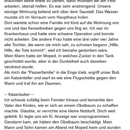
brauchten keine Miete zu zahlen, dafür mussten wir am Feld
arbeiten, überall helfen. Es war sehr anstrengend. Unsere
winzige Wohnung befand sich über dem Saustall. Das Wasser
musste ich im Vorraum vom Haupthaus holen.
Dort wartete schon eine Familie mit Kind auf die Wohnung von
uns und das Kesseltreiben gegen uns fing an. Ich war im
Krankenhaus und hatte eine schwere Operation und konnte
nicht arbeiten. Die andere Frau hatte eine drei oder vier Jahre
alte Tochter, die wenn sie mich sah, zu schreien begann „Hilfe,
Hilfe, die Tote kommt!“, weil ich beinahe gestorben wäre.
Mein Mann hatte ein Moped, in welches Zucker in den Tank
geschüttet wurde, aber in der Dunkelheit auch daneben
verstreut wurde.
Als mich die "Passerfamilie" in die Enge trieb, ergriff unser Bub
ein Katzenteller und warf es wie eine Flugscheibe gegen den
Mann und traf ihn am Daumen.
-- Käseräuber --
Ich schaute zufällig beim Fenster hinaus und bemerkte den
Vater des Kindes, wie er sich an einem Obstbaum zu schaffen
machte. Glaubte, er verrichte eine kleine Notdurft. Doch weit
gefehlt. Er legte uns ein Ei. Anzeige war vorprogrammiert.
Gendarm kam, wir hätten den Obstbaum beschädigt. Mein
Mann und Sohn kamen am Abend mit Moped heim und wurden