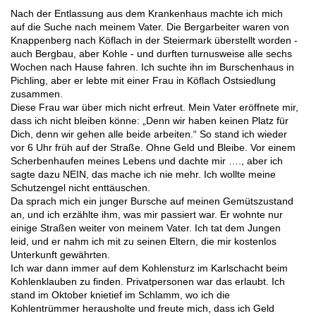
Nach der Entlassung aus dem Krankenhaus machte ich mich
auf die Suche nach meinem Vater. Die Bergarbeiter waren von
Knappenberg nach Köflach in der Steiermark überstellt worden -
auch Bergbau, aber Kohle - und durften turnusweise alle sechs
Wochen nach Hause fahren. Ich suchte ihn im Burschenhaus in
Pichling, aber er lebte mit einer Frau in Köflach Ostsiedlung
zusammen.
Diese Frau war über mich nicht erfreut. Mein Vater eröffnete mir,
dass ich nicht bleiben könne: „Denn wir haben keinen Platz für
Dich, denn wir gehen alle beide arbeiten.“ So stand ich wieder
vor 6 Uhr früh auf der Straße. Ohne Geld und Bleibe. Vor einem
Scherbenhaufen meines Lebens und dachte mir …., aber ich
sagte dazu NEIN, das mache ich nie mehr. Ich wollte meine
Schutzengel nicht enttäuschen.
Da sprach mich ein junger Bursche auf meinen Gemütszustand
an, und ich erzählte ihm, was mir passiert war. Er wohnte nur
einige Straßen weiter von meinem Vater. Ich tat dem Jungen
leid, und er nahm ich mit zu seinen Eltern, die mir kostenlos
Unterkunft gewährten.
Ich war dann immer auf dem Kohlensturz im Karlschacht beim
Kohlenklauben zu finden. Privatpersonen war das erlaubt. Ich
stand im Oktober knietief im Schlamm, wo ich die
Kohlentrümmer herausholte und freute mich, dass ich Geld