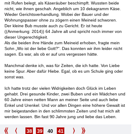
mit Rufen belegt, als Käseräuber beschimpft. Wussten beide
nicht, wie ihnen geschah. Angeblich um 10 dekagramm Käse.
Wieder Gerichtsverhandlung. Wobei der Bauer und der
Wohnungspasser ohne zu zögern einen Meineid schworen.
Der kleine Bub musste auch zu Gericht. Er ist heute
((Anmerkung: 2014)) 64 Jahre alt und spricht noch immer von
dieser Ungerechtigkeit.
Als die beiden ihre Hände zum Meineid erhoben, fragte mein
Sohn „Wo ist der liebe Gott?“. Das konnten wir ihm leider nicht
sagen. Es war, als ob er auf uns vergessen hätte.
Manchmal denke ich, was für Zeiten, die ich hatte. Von Liebe
keine Spur. Aber dafür Hiebe. Egal, ob es um Schule ging oder
sonst was.
Ich hatte trotz der vielen Widrigkeiten doch Glück im Leben
gehabt. Drei gesunde Kinder, zwei Buben und ein Mädchen und
60 Jahre einen netten Mann an meiner Seite und auch liebe
Enkel und Urenkel. Und vor allen Dingen eine höhere Gewalt ist
mir beigestanden in den schlimmsten Zeiten und hat mich alt
werden lassen. Bin fast 90 Jahre jung und liebe das Leben.
38
39
40
41