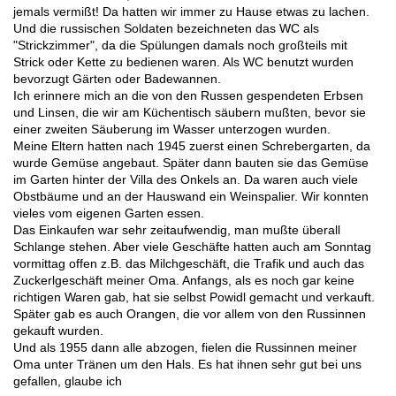
jemals vermißt! Da hatten wir immer zu Hause etwas zu lachen.
Und die russischen Soldaten bezeichneten das WC als
"Strickzimmer", da die Spülungen damals noch großteils mit
Strick oder Kette zu bedienen waren. Als WC benutzt wurden
bevorzugt Gärten oder Badewannen.
Ich erinnere mich an die von den Russen gespendeten Erbsen
und Linsen, die wir am Küchentisch säubern mußten, bevor sie
einer zweiten Säuberung im Wasser unterzogen wurden.
Meine Eltern hatten nach 1945 zuerst einen Schrebergarten, da
wurde Gemüse angebaut. Später dann bauten sie das Gemüse
im Garten hinter der Villa des Onkels an. Da waren auch viele
Obstbäume und an der Hauswand ein Weinspalier. Wir konnten
vieles vom eigenen Garten essen.
Das Einkaufen war sehr zeitaufwendig, man mußte überall
Schlange stehen. Aber viele Geschäfte hatten auch am Sonntag
vormittag offen z.B. das Milchgeschäft, die Trafik und auch das
Zuckerlgeschäft meiner Oma. Anfangs, als es noch gar keine
richtigen Waren gab, hat sie selbst Powidl gemacht und verkauft.
Später gab es auch Orangen, die vor allem von den Russinnen
gekauft wurden.
Und als 1955 dann alle abzogen, fielen die Russinnen meiner
Oma unter Tränen um den Hals. Es hat ihnen sehr gut bei uns
gefallen, glaube ich