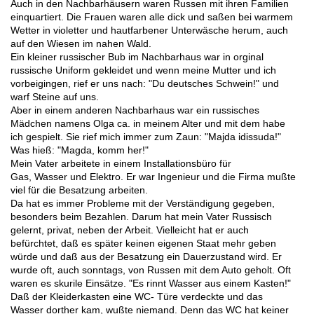
Auch in den Nachbarhäusern waren Russen mit ihren Familien
einquartiert. Die Frauen waren alle dick und saßen bei warmem
Wetter in violetter und hautfarbener Unterwäsche herum, auch
auf den Wiesen im nahen Wald.
Ein kleiner russischer Bub im Nachbarhaus war in orginal
russische Uniform gekleidet und wenn meine Mutter und ich
vorbeigingen, rief er uns nach: "Du deutsches Schwein!" und
warf Steine auf uns.
Aber in einem anderen Nachbarhaus war ein russisches
Mädchen namens Olga ca. in meinem Alter und mit dem habe
ich gespielt. Sie rief mich immer zum Zaun: "Majda idissuda!"
Was hieß: "Magda, komm her!"
Mein Vater arbeitete in einem Installationsbüro für
Gas, Wasser und Elektro. Er war Ingenieur und die Firma mußte
viel für die Besatzung arbeiten.
Da hat es immer Probleme mit der Verständigung gegeben,
besonders beim Bezahlen. Darum hat mein Vater Russisch
gelernt, privat, neben der Arbeit. Vielleicht hat er auch
befürchtet, daß es später keinen eigenen Staat mehr geben
würde und daß aus der Besatzung ein Dauerzustand wird. Er
wurde oft, auch sonntags, von Russen mit dem Auto geholt. Oft
waren es skurile Einsätze. "Es rinnt Wasser aus einem Kasten!"
Daß der Kleiderkasten eine WC- Türe verdeckte und das
Wasser dorther kam, wußte niemand. Denn das WC hat keiner