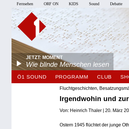
Fernsehen
ORF ON
KIDS
Sound
Debatte
JETZT: MOMENT
Wie blinde Menschen lesen
Ö1 SOUND
PROGRAMM
CLUB
SH
Fluchtgeschichten, Besatzungsm
Irgendwohin und zu
Von: Heinrich Thaler | 20. März 2
Ostern 1945 flüchtet der junge O