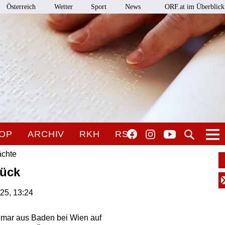
Österreich
Wetter
Sport
News
ORF.at im Überblick
OP
ARCHIV
RKH
RSO
ächte
rück
025, 13:24
thmar aus Baden bei Wien auf