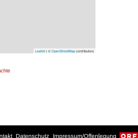
Leaflet
| ©
OpenStreetMap
contributors
chte
ntakt
Datenschutz
Impressum/Offenlegung