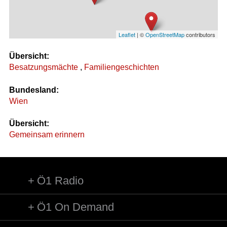
Leaflet
| ©
OpenStreetMap
contributors
Übersicht:
Besatzungsmächte
,
Familiengeschichten
Bundesland:
Wien
Übersicht:
Gemeinsam erinnern
Ö1 Radio
Ö1 On Demand