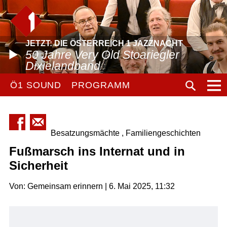
JETZT: DIE ÖSTERREICH 1 JAZZNACHT
50 Jahre Very Old Stoariegler
Dixielandband
Ö1 SOUND
PROGRAMM
Besatzungsmächte , Familiengeschichten
Fußmarsch ins Internat und in
Sicherheit
Von: Gemeinsam erinnern | 6. Mai 2025, 11:32