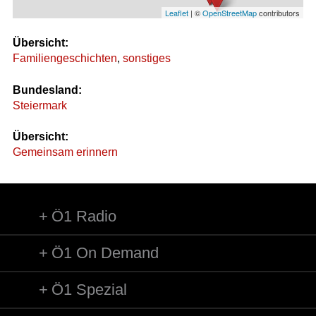
Leaflet
| ©
OpenStreetMap
contributors
Übersicht:
Familiengeschichten
,
sonstiges
Bundesland:
Steiermark
Übersicht:
Gemeinsam erinnern
Ö1 Radio
Ö1 On Demand
Ö1 Spezial