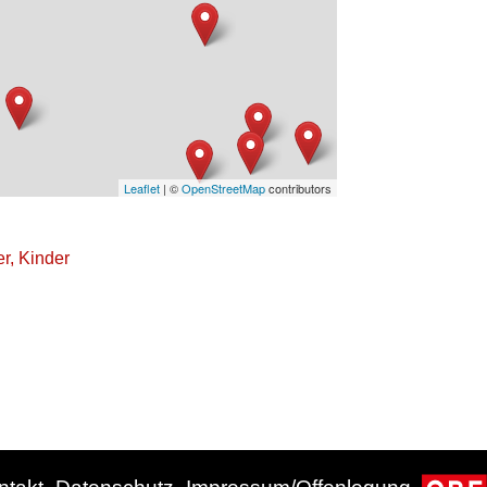
Leaflet
| ©
OpenStreetMap
contributors
er, Kinder