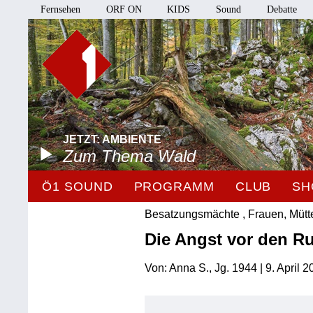
Fernsehen
ORF ON
KIDS
Sound
Debatte
JETZT: AMBIENTE
Zum Thema Wald
Ö1 SOUND
PROGRAMM
CLUB
SH
Besatzungsmächte , Frauen, Mütte
Die Angst vor den 
Von: Anna S., Jg. 1944 | 9. April 