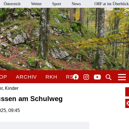
Österreich
Wetter
Sport
News
ORF.at im Überblick
OP
ARCHIV
RKH
RSO
r, Kinder
Russen am Schulweg
2025, 09:45