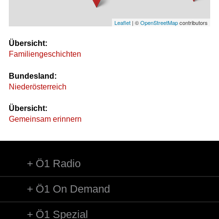
Leaflet
| ©
OpenStreetMap
contributors
Übersicht:
Familiengeschichten
Bundesland:
Niederösterreich
Übersicht:
Gemeinsam erinnern
Ö1 Radio
Ö1 On Demand
Ö1 Spezial