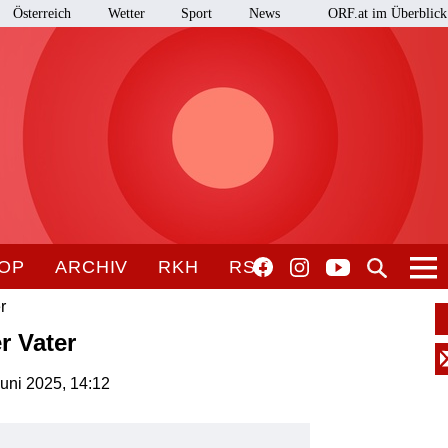
Österreich
Wetter
Sport
News
ORF.at im Überblick
OP
ARCHIV
RKH
RSO
r
r Vater
Juni 2025, 14:12