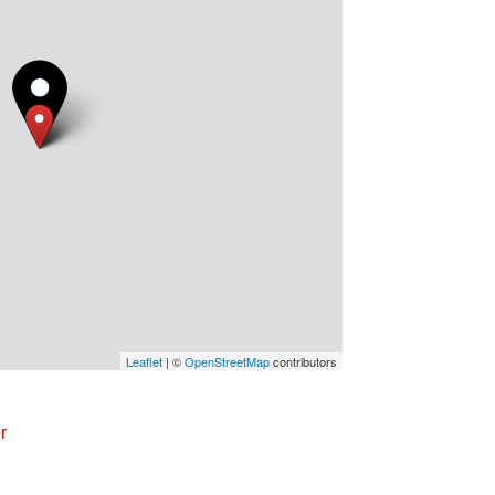
Leaflet
| ©
OpenStreetMap
contributors
r