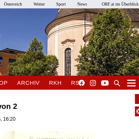
Österreich
Wetter
Sport
News
ORF.at im Überblick
OP
ARCHIV
RKH
RSO
von 2
5, 16:20