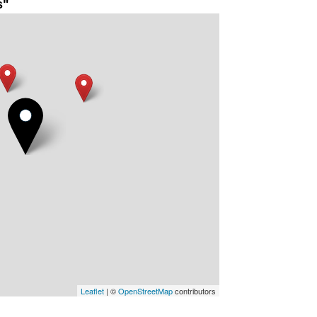
s"
Leaflet
| ©
OpenStreetMap
contributors