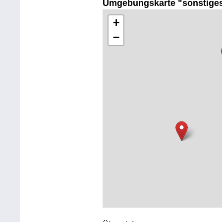
Umgebungskarte "sonstige
+
−