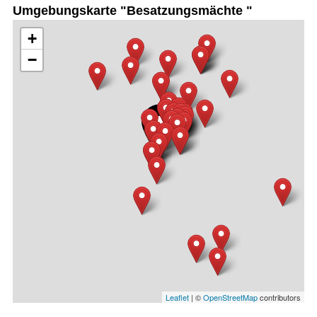
Umgebungskarte "Besatzungsmächte "
+
−
Leaflet
| ©
OpenStreetMap
contributors