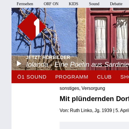
Fernsehen
ORF ON
KIDS
Sound
Debatte
JETZT: HÖRBILDER
Iolanda - Eine Poetin aus Sardini
Ö1 SOUND
PROGRAMM
CLUB
SH
sonstiges, Versorgung
Mit plündernden Do
Von: Ruth Linko, Jg. 1939 | 5. Apr