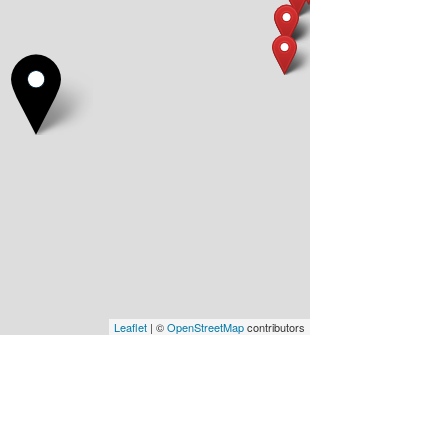
Leaflet
| ©
OpenStreetMap
contributors