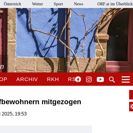
Österreich
Wetter
Sport
News
ORF.at im Überblick
en
OP
ARCHIV
RKH
RSO
rfbewohnern mitgezogen
il 2025, 19:53