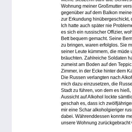
Wohnung meiner Großmutter verst
gegenüber auf dem Balkon meiner
zur Erkundung hinübergeschickt, 
Ich hatte auch später nie Proble
es sich ein russischer Offizier, w
Bett bequem gemacht. Seine Bemüh
zu bringen, waren erfolglos. Sie 
seiner Leute kümmern, die müde 
bräuchten. Zahlreiche Soldaten 
zumeist am Boden auf den Teppic
Zimmer, in der Ecke hinter dem K
Die Russen verlangten nach Alkoh
mich dazu einzusetzen, die Russ
Stadt zu führen, von dem es hieß
Aussicht auf Alkohol lockte sämt
geschah es, dass ich zwölfjährige
mir eine Schar alkoholgieriger ru
dabei. Währenddessen konnte mein
unsere Wohnung zurückgebracht 