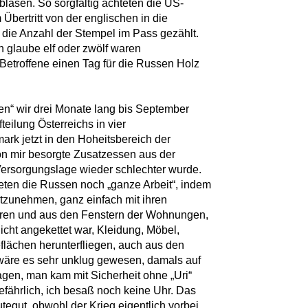
blasen. So sorgfältig achteten die US-
Übertritt von der englischen in die
die Anzahl der Stempel im Pass gezählt.
h glaube elf oder zwölf waren
Betroffene einen Tag für die Russen Holz
n“ wir drei Monate lang bis September
eilung Österreichs in vier
rk jetzt in den Hoheitsbereich der
on mir besorgte Zusatzessen aus der
ersorgungslage wieder schlechter wurde.
teten die Russen noch „ganze Arbeit“, indem
itzunehmen, ganz einfach mit ihren
hren und aus den Fenstern der Wohnungen,
nicht angekettet war, Kleidung, Möbel,
eflächen herunterfliegen, auch aus den
wäre es sehr unklug gewesen, damals auf
agen, man kam mit Sicherheit ohne „Uri“
fährlich, ich besaß noch keine Uhr. Das
tegut, obwohl der Krieg eigentlich vorbei