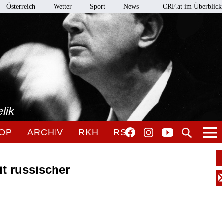
Österreich
Wetter
Sport
News
ORF.at im Überblick
lik
OP
ARCHIV
RKH
RSO
it russischer