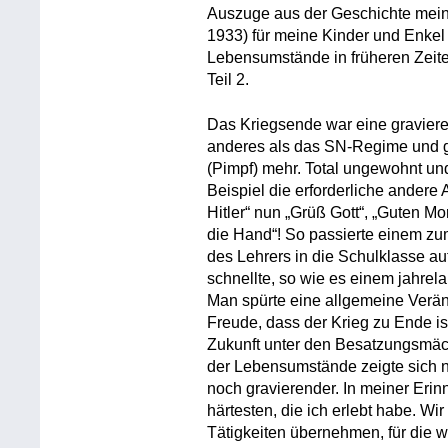
Auszuge aus der Geschichte meine
1933) für meine Kinder und Enkel
Lebensumstände in früheren Zeiten
Teil 2.
Das Kriegsende war eine graviere
anderes als das SN-Regime und ga
(Pimpf) mehr. Total ungewohnt un
Beispiel die erforderliche andere A
Hitler“ nun „Grüß Gott“, „Guten M
die Hand“! So passierte einem zum 
des Lehrers in die Schulklasse a
schnellte, so wie es einem jahrel
Man spürte eine allgemeine Verä
Freude, dass der Krieg zu Ende is
Zukunft unter den Besatzungsmäc
der Lebensumstände zeigte sich n
noch gravierender. In meiner Eri
härtesten, die ich erlebt habe. Wi
Tätigkeiten übernehmen, für die w