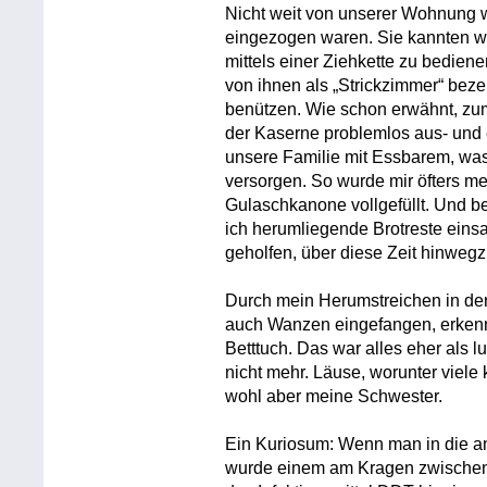
Nicht weit von unserer Wohnung w
eingezogen waren. Sie kannten wo
mittels einer Ziehkette zu bediene
von ihnen als „Strickzimmer“ bez
benützen. Wie schon erwähnt, zume
der Kaserne problemlos aus- und 
unsere Familie mit Essbarem, was 
versorgen. So wurde mir öfters me
Gulaschkanone vollgefüllt. Und 
ich herumliegende Brotreste ein
geholfen, über diese Zeit hinwe
Durch mein Herumstreichen in der
auch Wanzen eingefangen, erkenn
Betttuch. Das war alles eher als l
nicht mehr. Läuse, worunter viele 
wohl aber meine Schwester.
Ein Kuriosum: Wenn man in die a
wurde einem am Kragen zwischen 