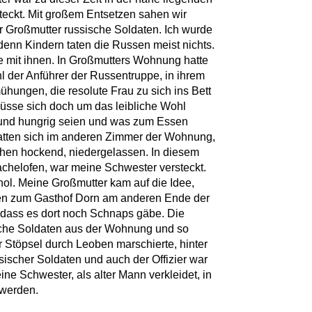
eckt. Mit großem Entsetzen sahen wir
 Großmutter russische Soldaten. Ich wurde
denn Kindern taten die Russen meist nichts.
me mit ihnen. In Großmutters Wohnung hatte
ohl der Anführer der Russentruppe, in ihrem
ungen, die resolute Frau zu sich ins Bett
müsse sich doch um das leibliche Wohl
und hungrig seien und was zum Essen
hatten sich im anderen Zimmer der Wohnung,
hen hockend, niedergelassen. In diesem
achelofen, war meine Schwester versteckt.
ol. Meine Großmutter kam auf die Idee,
en zum Gasthof Dorn am anderen Ende der
, dass es dort noch Schnaps gäbe. Die
liche Soldaten aus der Wohnung und so
r Stöpsel durch Leoben marschierte, hinter
ssischer Soldaten und auch der Offizier war
e Schwester, als alter Mann verkleidet, in
werden.