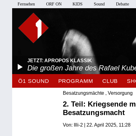
Fernsehen
ORF ON
KIDS
Sound
Debatte
JETZT: APROPOS KLASSIK
Die großen Jahre des Rafael Kube
Ö1 SOUND
PROGRAMM
CLUB
SH
Besatzungsmächte , Versorgung
2. Teil: Kriegsende m
Besatzungsmacht
Von: Illi-2 | 22. April 2025, 11:28