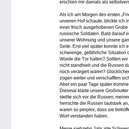
erschien mir damals als selbstvers
Als ich am Morgen des ersten „Fr
unseren Hof schaute, blickte ich 
einer frisch ausgehobenen Grube 
russische Soldaten. Bald darauf e
unserer Wohnung und unsere ganze
Seite. Erst viel später konnte ich
schwierige, gefährliche Situation
Würde die Tür halten? Sollten wi
nicht standhielt und die Russen 
noch verärgert wären? Glücklicher
zogen weiter und verschafften si
Aber ein paar Tage später tromme
Diesmal klärte unsere Großmutter 
stellte sich vor die Russen, mein
herrschte die Russen lautstark a
waren so perplex, dass sie betrof
Wort verstanden haben.
Meine siebzehn Jahr alte Schweste