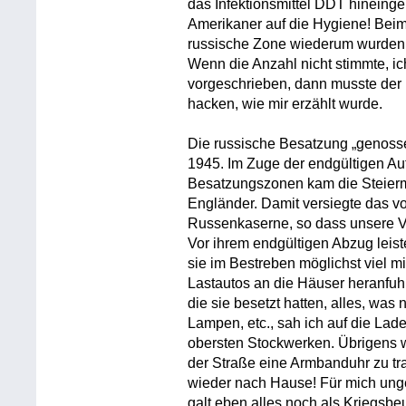
das Infektionsmittel DDT hineinge
Amerikaner auf die Hygiene! Beim 
russische Zone wiederum wurden 
Wenn die Anzahl nicht stimmte, ic
vorgeschrieben, dann musste der 
hacken, wie mir erzählt wurde.
Die russische Besatzung „genosse
1945. Im Zuge der endgültigen Auft
Besatzungszonen kam die Steierma
Engländer. Damit versiegte das v
Russenkaserne, so dass unsere V
Vor ihrem endgültigen Abzug leis
sie im Bestreben möglichst viel m
Lastautos an die Häuser heranfu
die sie besetzt hatten, alles, was 
Lampen, etc., sah ich auf die Lad
obersten Stockwerken. Übrigens 
der Straße eine Armbanduhr zu tr
wieder nach Hause! Für mich unge
galt eben alles noch als Kriegsbeu