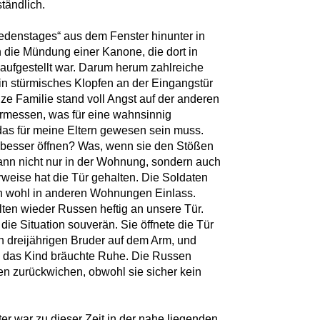
tändlich.
iedenstages“ aus dem Fenster hinunter in
in die Mündung einer Kanone, die dort in
aufgestellt war. Darum herum zahlreiche
in stürmisches Klopfen an der Eingangstür
 Familie stand voll Angst auf der anderen
 ermessen, was für eine wahnsinnig
 das für meine Eltern gewesen sein muss.
r besser öffnen? Was, wenn sie den Stößen
dann nicht nur in der Wohnung, sondern auch
weise hat die Tür gehalten. Die Soldaten
ch wohl in anderen Wohnungen Einlass.
lten wieder Russen heftig an unsere Tür.
die Situation souverän. Sie öffnete die Tür
en dreijährigen Bruder auf dem Arm, und
n, das Kind bräuchte Ruhe. Die Russen
fen zurückwichen, obwohl sie sicher kein
r war zu dieser Zeit in der nahe liegenden