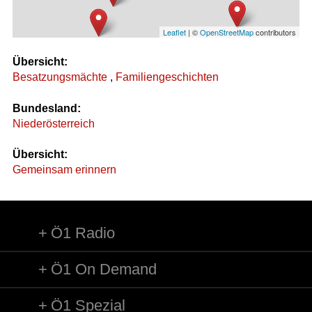
Leaflet
| ©
OpenStreetMap
contributors
Übersicht:
Besatzungsmächte
,
Familiengeschichten
Bundesland:
Niederösterreich
Übersicht:
Gemeinsam erinnern
Ö1 Radio
Ö1 On Demand
Ö1 Spezial