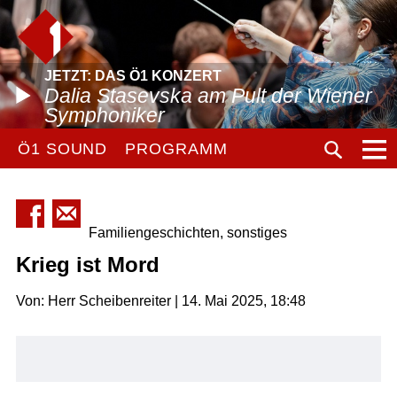
JETZT: DAS Ö1 KONZERT
Dalia Stasevska am Pult der Wiener
Symphoniker
Ö1 SOUND
PROGRAMM
Familiengeschichten, sonstiges
Krieg ist Mord
Von: Herr Scheibenreiter | 14. Mai 2025, 18:48