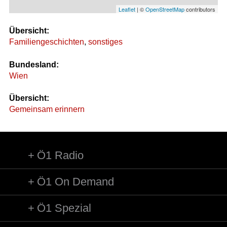
Leaflet
| ©
OpenStreetMap
contributors
Übersicht:
Familiengeschichten
,
sonstiges
Bundesland:
Wien
Übersicht:
Gemeinsam erinnern
Ö1 Radio
Ö1 On Demand
Ö1 Spezial