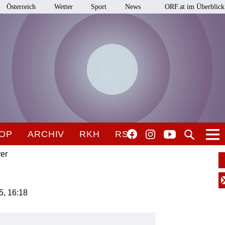
Österreich
Wetter
Sport
News
ORF.at im Überblick
OP
ARCHIV
RKH
RSO
er
25, 16:18