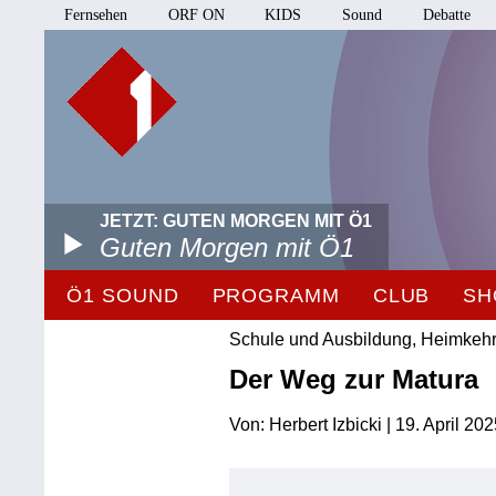
Fernsehen
ORF ON
KIDS
Sound
Debatte
JETZT: GUTEN MORGEN MIT Ö1
Guten Morgen mit Ö1
Ö1 SOUND
PROGRAMM
CLUB
SH
Schule und Ausbildung, Heimkehr
Der Weg zur Matura
Von: Herbert Izbicki | 19. April 20