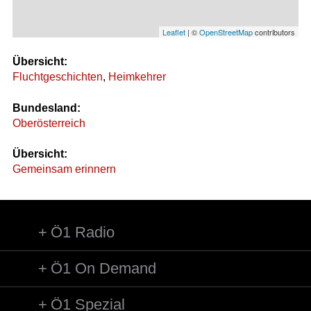
Leaflet
| ©
OpenStreetMap
contributors
Übersicht:
Fluchtgeschichten
,
Heimkehrer
Bundesland:
Oberösterreich
Übersicht:
Gemeinsam erinnern
Ö1 Radio
Ö1 On Demand
Ö1 Spezial