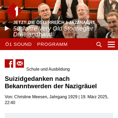
JETZT: DIE ÖSTERREICH 1 JAZZNACHT
50 Jahre Very Old Stoariegler
Dixielandband
Ö1 SOUND
PROGRAMM
Schule und Ausbildung
Suizidgedanken nach
Bekanntwerden der Nazigräuel
Von: Christine Meesen, Jahrgang 1929 | 19. März 2025,
22:40