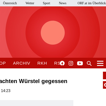
Österreich
Wetter
Sport
News
ORF.at im Überblick
OP
ARCHIV
RKH
RSO
achten Würstel gegessen
, 14:23