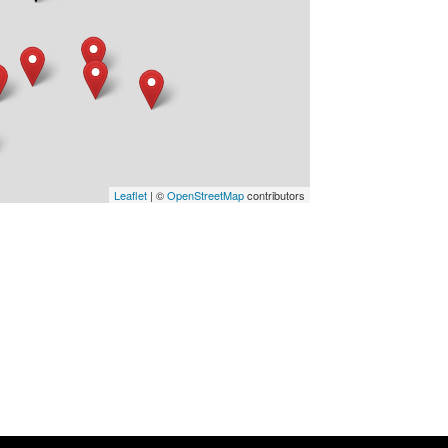
Leaflet
| ©
OpenStreetMap
contributors