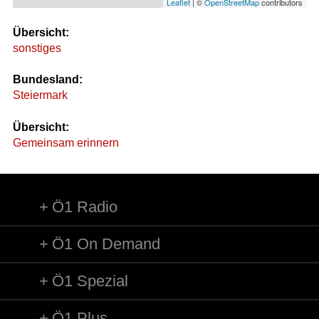
Leaflet
| ©
OpenStreetMap
contributors
Übersicht:
sonstiges
Bundesland:
Steiermark
Übersicht:
Gemeinsam erinnern
Ö1 Radio
Ö1 On Demand
Ö1 Spezial
Ö1 Plus