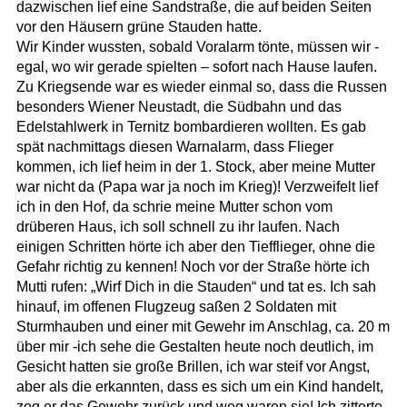
dazwischen lief eine Sandstraße, die auf beiden Seiten
vor den Häusern grüne Stauden hatte.
Wir Kinder wussten, sobald Voralarm tönte, müssen wir -
egal, wo wir gerade spielten – sofort nach Hause laufen.
Zu Kriegsende war es wieder einmal so, dass die Russen
besonders Wiener Neustadt, die Südbahn und das
Edelstahlwerk in Ternitz bombardieren wollten. Es gab
spät nachmittags diesen Warnalarm, dass Flieger
kommen, ich lief heim in der 1. Stock, aber meine Mutter
war nicht da (Papa war ja noch im Krieg)! Verzweifelt lief
ich in den Hof, da schrie meine Mutter schon vom
drüberen Haus, ich soll schnell zu ihr laufen. Nach
einigen Schritten hörte ich aber den Tiefflieger, ohne die
Gefahr richtig zu kennen! Noch vor der Straße hörte ich
Mutti rufen: „Wirf Dich in die Stauden“ und tat es. Ich sah
hinauf, im offenen Flugzeug saßen 2 Soldaten mit
Sturmhauben und einer mit Gewehr im Anschlag, ca. 20 m
über mir -ich sehe die Gestalten heute noch deutlich, im
Gesicht hatten sie große Brillen, ich war steif vor Angst,
aber als die erkannten, dass es sich um ein Kind handelt,
zog er das Gewehr zurück und weg waren sie! Ich zitterte