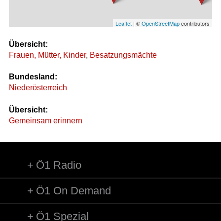
Leaflet
| ©
OpenStreetMap
contributors
Übersicht:
Frauen, Mütter, Kinder
,
Besatzungsmächte
Bundesland:
Niederösterreich
Übersicht:
Gemeinsam erinnern
Ö1 Radio
Ö1 On Demand
Ö1 Spezial