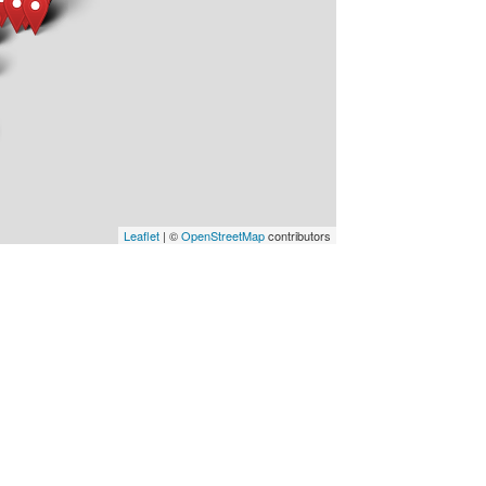
Leaflet
| ©
OpenStreetMap
contributors