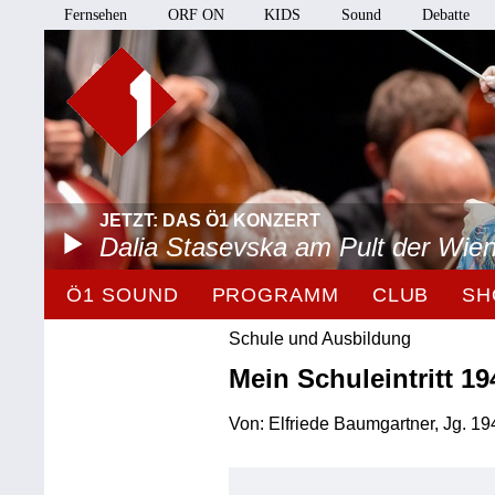
Fernsehen
ORF ON
KIDS
Sound
Debatte
JETZT: DAS Ö1 KONZERT
Dalia Stasevska am Pult der Wie
Ö1 SOUND
PROGRAMM
CLUB
SH
Schule und Ausbildung
Mein Schuleintritt 19
Von: Elfriede Baumgartner, Jg. 194