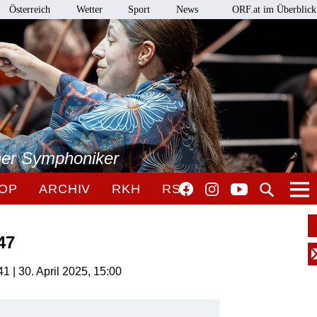
Österreich
Wetter
Sport
News
ORF.at im Überblick
ner Symphoniker
OP
ARCHIV
RKH
RSO
47
1 | 30. April 2025, 15:00