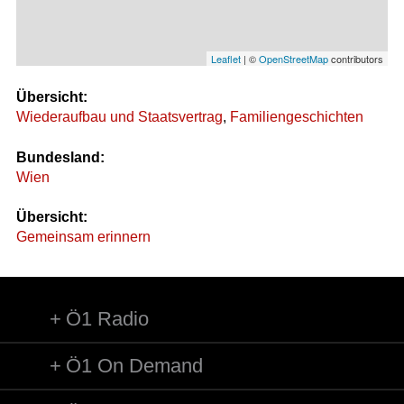
Leaflet
| ©
OpenStreetMap
contributors
Übersicht:
Wiederaufbau und Staatsvertrag
,
Familiengeschichten
Bundesland:
Wien
Übersicht:
Gemeinsam erinnern
Ö1 Radio
Ö1 On Demand