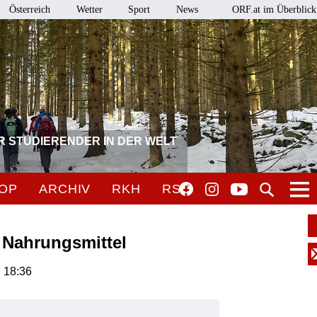
Österreich
Wetter
Sport
News
ORF.at im Überblick
R STUDIERENDER IN DER WELT
OP
ARCHIV
RKH
RSO
 Nahrungsmittel
, 18:36