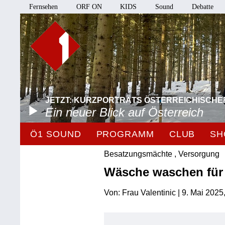
Fernsehen
ORF ON
KIDS
Sound
Debatte
JETZT: KURZPORTRÄTS ÖSTERREICHISCHE
Ein neuer Blick auf Österreich
Ö1 SOUND
PROGRAMM
CLUB
SH
Besatzungsmächte , Versorgung
Wäsche waschen für
Von: Frau Valentinic | 9. Mai 2025