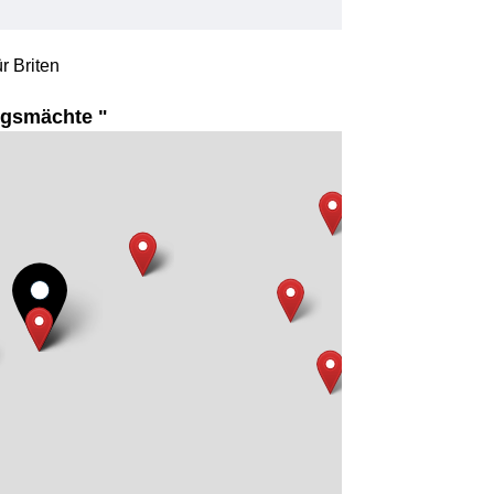
r Briten
gsmächte "