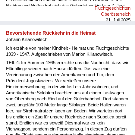
Nichten und Neffen traf sich das Geburtstagskind am 7. Juni
Fluchtgeschichten
2025 an dessen Grab (Pfarre Rannariedl, Pühret 4143
Oberösterreich
Neustift) in Österreich.
21. Juli 2025
Bevorstehende Rückkehr in die Heimat
Johann Kilianowitsch
Ich erzähle von meiner Kindheit - Heimat und Fluchtgeschichte
1939 - 1947. Aufgeschrieben von Marion Kilianowitsch.
TEIL 4: Im Sommer 1945 erreichte uns die Nachricht, dass wir
Flüchtlinge wieder nach Hause dürften. Das war eine
Vereinbarung zwischen den Amerikanern und Tito, dem
Präsident Jugoslawiens. Wir verließen unsere
Einzimmerwohnung, in der wir fast ein Jahr wohnten, und
Amerikanische Soldaten brachten uns auf einem Lastwagen
von Obernberg nach Ried auf den Güterbahnhof. Dort standen
zwei, ungefähr 100 Meter lange Silolager. Beide Hallen waren
leer, nur Strohmatratzen lagen am Boden. Wir warteten dort
bis endlich ein Zug für unsere Rückreise nach Subotica bereit
stand. Endlich war es soweit! Diesmal war es kein
Viehwaggon, sondern ein Personenzug. In diesen Zug durften