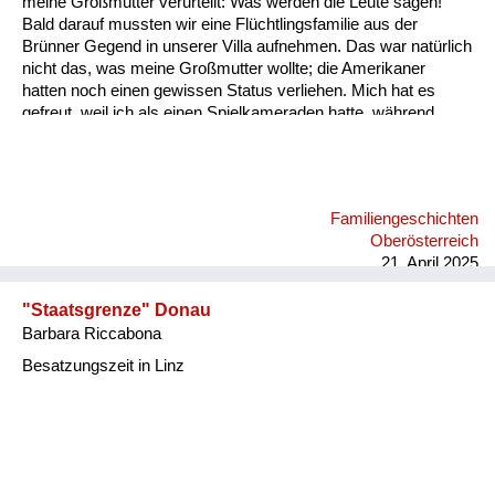
meine Großmutter verurteilt: Was werden die Leute sagen!
Versorgung
Bald darauf mussten wir eine Flüchtlingsfamilie aus der
Brünner Gegend in unserer Villa aufnehmen. Das war natürlich
Heimkehrer
nicht das, was meine Großmutter wollte; die Amerikaner
hatten noch einen gewissen Status verliehen. Mich hat es
Fluchtgeschichten
gefreut, weil ich als einen Spielkameraden hatte, während
meine Großmutter sich bald mit der Frau dieser
Familiengeschichten
Flüchtlingsfamilie verfeindet hat. Meine Großmutter hat immer
gesagt: Sie Znaimer Gurkn! Znaim war ja eine Gemüsezucht
Schule und Ausbildung
Gegend. Und die Frau aus Südmähren hat gesagt: Sie foaste
Familiengeschichten
Nudel! Meine Großmutter war ja nicht ganz schlank. An solche
Wiederaufbau und
Oberösterreich
Wortgefechte kann ich mich erinnern. Die sind dann auch nach
Staatsvertrag
21. April 2025
einei...
Wohnen
"Staatsgrenze" Donau
Barbara Riccabona
sonstiges
Besatzungszeit in Linz