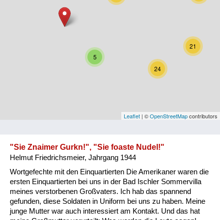
Niederösterreich
Oberösterreich
21
Salzburg
5
24
Steiermark
Tirol
Vorarlberg
Leaflet
| ©
OpenStreetMap
contributors
Wien
"Sie Znaimer Gurkn!", "Sie foaste Nudel!"
Helmut Friedrichsmeier, Jahrgang 1944
Kategorie
Wortgefechte mit den Einquartierten Die Amerikaner waren die
Besatzungsmächte
ersten Einquartierten bei uns in der Bad Ischler Sommervilla
meines verstorbenen Großvaters. Ich hab das spannend
Frauen, Mütter, Kinder
gefunden, diese Soldaten in Uniform bei uns zu haben. Meine
junge Mutter war auch interessiert am Kontakt. Und das hat