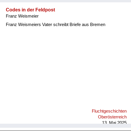
kann mich eigentlich nicht erinnern, daß einer von den vielen
Menschen am Ho...
Codes in der Feldpost
Franz Weismeier
Franz Weismeiers Vater schreibt Briefe aus Bremen
Fluchtgeschichten
Oberösterreich
13. Mai 2025