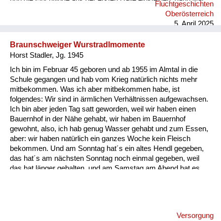
nun die Flüchtlinge aus der ersten Halle einsteigen, dann war
Fluchtgeschichten
der Zug voll. Wir waren traurig und sahen uns sehr Leid, noch
Oberösterreich
nicht in unsere Heimat zurückzukehren und noch länger zu
5. April 2025
warten. “Gott sei Dank!“ Wir konnten nicht ahnen, dass das ein
großes Glück für uns war. Die Mutter mit den zwei Kindern
Braunschweiger Wurstradlmomente
aus unserem Nachbar...
Horst Stadler, Jg. 1945
Ich bin im Februar 45 geboren und ab 1955 im Almtal in die
Schule gegangen und hab vom Krieg natürlich nichts mehr
mitbekommen. Was ich aber mitbekommen habe, ist
folgendes: Wir sind in ärmlichen Verhältnissen aufgewachsen.
Ich bin aber jeden Tag satt geworden, weil wir haben einen
Bauernhof in der Nähe gehabt, wir haben im Bauernhof
gewohnt, also, ich hab genug Wasser gehabt und zum Essen,
aber: wir haben natürlich ein ganzes Woche kein Fleisch
bekommen. Und am Sonntag hat´s ein altes Hendl gegeben,
das hat´s am nächsten Sonntag noch einmal gegeben, weil
das hat länger gehalten, und am Samstag am Abend hat es
etwas gegeben, was einmalig war und zwar hat´s am Abend
für uns Kinder a Braunschweiger gegeben, und zwar
aufgeschnitten in dünne Radln und die haben wir aufs Brot
gelegt. Und da weiß ich heut noch, wie ich damals als kleiner
Versorgung
Bub mit der Zunge allweil die Braunschweiger Radln vor mich