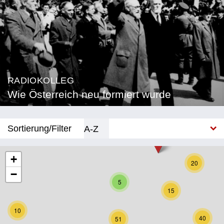
RADIOKOLLEG
Wie Österreich neu formiert wurde
Sortierung/Filter
A-Z
Neu
+
20
−
Bundesland
5
15
Burgenland
10
Kärnten
40
51