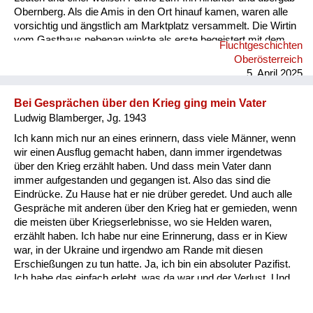
Obernberg. Als die Amis in den Ort hinauf kamen, waren alle
vorsichtig und ängstlich am Marktplatz versammelt. Die Wirtin
vom Gasthaus nebenan winkte als erste begeistert mit dem
Fluchtgeschichten
Taschentuch. Ab diesem Zeitpunkt waren die Menschen in
Oberösterreich
Österreich nicht mehr so freundlich und hilfsbereit zu uns
5. April 2025
Flüchtlingen. Sie änderten ihre Meinung und beschimpften uns
als „s’Gfrastleut, Banatergfrast schaut's, dass wieder
Bei Gesprächen über den Krieg ging mein Vater
weiterkommt’s. Warum...
Ludwig Blamberger, Jg. 1943
Ich kann mich nur an eines erinnern, dass viele Männer, wenn
wir einen Ausflug gemacht haben, dann immer irgendetwas
über den Krieg erzählt haben. Und dass mein Vater dann
immer aufgestanden und gegangen ist. Also das sind die
Eindrücke. Zu Hause hat er nie drüber geredet. Und auch alle
Gespräche mit anderen über den Krieg hat er gemieden, wenn
die meisten über Kriegserlebnisse, wo sie Helden waren,
erzählt haben. Ich habe nur eine Erinnerung, dass er in Kiew
war, in der Ukraine und irgendwo am Rande mit diesen
Erschießungen zu tun hatte. Ja, ich bin ein absoluter Pazifist.
Ich habe das einfach erlebt, was da war und der Verlust. Und
ich sehe diese vielen Leute, die gestorben sind. Also für mich
war das eine Geschichte, die unvorstellbar ist und ich fühle