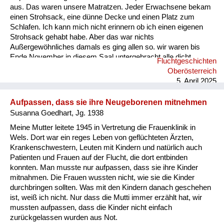
aus. Das waren unsere Matratzen. Jeder Erwachsene bekam
einen Strohsack, eine dünne Decke und einen Platz zum
Schlafen. Ich kann mich nicht erinnern ob ich einen eigenen
Strohsack gehabt habe. Aber das war nichts
Außergewöhnliches damals es ging allen so. wir waren bis
Ende November in diesem Saal untergebracht alle dicht
Fluchtgeschichten
nebeneinander gereiht. Es gab keine Rücksicht auf
Oberösterreich
Intimsphäre. Mein Vater sah sich schon am zweiten Tag nach
5. April 2025
unserer Ankunft nach Arbeit um. Er begann in einer
Schneiderei am Marktplatz an zu arbeiten. Nach ungefähr
Aufpassen, dass sie ihre Neugeborenen mitnehmen
sechs Wochen bekamen wir eine Zwei-Zimmer-Wohnung in
Susanna Goedhart, Jg. 1938
der wir zu ...
Meine Mutter leitete 1945 in Vertretung die Frauenklinik in
Wels. Dort war ein reges Leben von geflüchteten Ärzten,
Krankenschwestern, Leuten mit Kindern und natürlich auch
Patienten und Frauen auf der Flucht, die dort entbinden
konnten. Man musste nur aufpassen, dass sie ihre Kinder
mitnahmen. Die Frauen wussten nicht, wie sie die Kinder
durchbringen sollten. Was mit den Kindern danach geschehen
ist, weiß ich nicht. Nur dass die Mutti immer erzählt hat, wir
mussten aufpassen, dass die Kinder nicht einfach
zurückgelassen wurden aus Not.