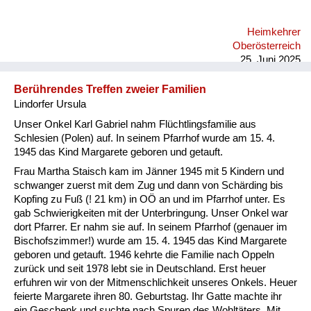
mich auch in dieser Zeit hier nicht wohl, wo ein Schritt zurück
passiert in die Vergangenheit und man sich wieder gegenseitig
Heimkehrer
über Kontinente hinweg anbrüllt, und das ist einfach eine
Oberösterreich
fürchterliche Geschichte.
25. Juni 2025
Berührendes Treffen zweier Familien
Lindorfer Ursula
Unser Onkel Karl Gabriel nahm Flüchtlingsfamilie aus
Schlesien (Polen) auf. In seinem Pfarrhof wurde am 15. 4.
1945 das Kind Margarete geboren und getauft.
Frau Martha Staisch kam im Jänner 1945 mit 5 Kindern und
schwanger zuerst mit dem Zug und dann von Schärding bis
Kopfing zu Fuß (! 21 km) in OÖ an und im Pfarrhof unter. Es
gab Schwierigkeiten mit der Unterbringung. Unser Onkel war
dort Pfarrer. Er nahm sie auf. In seinem Pfarrhof (genauer im
Bischofszimmer!) wurde am 15. 4. 1945 das Kind Margarete
geboren und getauft. 1946 kehrte die Familie nach Oppeln
zurück und seit 1978 lebt sie in Deutschland. Erst heuer
erfuhren wir von der Mitmenschlichkeit unseres Onkels. Heuer
feierte Margarete ihren 80. Geburtstag. Ihr Gatte machte ihr
ein Geschenk und suchte nach Spuren des Wohltäters. Mit