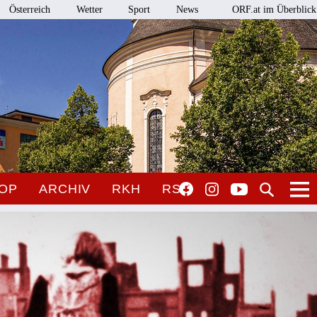
Österreich
Wetter
Sport
News
ORF.at im Überblick
OP
ARCHIV
RKH
RSO