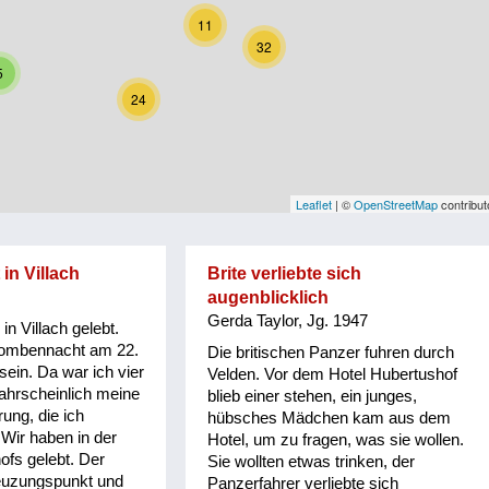
11
32
5
24
Leaflet
| ©
OpenStreetMap
contribut
n Villach
Brite verliebte sich
augenblicklich
Gerda Taylor, Jg. 1947
in Villach gelebt.
Bombennacht am 22.
Die britischen Panzer fuhren durch
ein. Da war ich vier
Velden. Vor dem Hotel Hubertushof
wahrscheinlich meine
blieb einer stehen, ein junges,
rung, die ich
hübsches Mädchen kam aus dem
Wir haben in der
Hotel, um zu fragen, was sie wollen.
fs gelebt. Der
Sie wollten etwas trinken, der
euzungspunkt und
Panzerfahrer verliebte sich