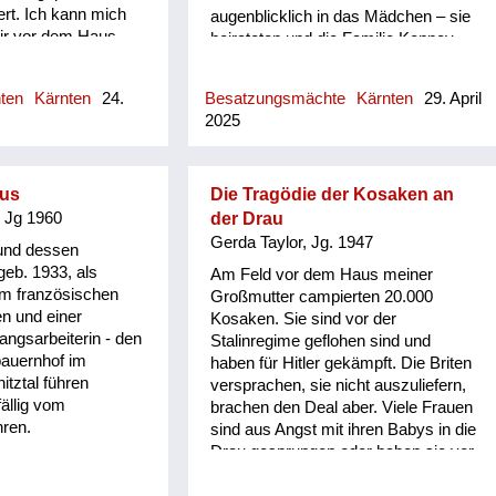
rt. Ich kann mich
augenblicklich in das Mädchen – sie
wir vor dem Haus
heirateten und die Familie Kenney
Und plötzlich hat
gibt es heute noch.
Da fallen
hten
Kärnten
24.
Besatzungsmächte
Kärnten
29. April
h kann mich gut
2025
ch keine
sehen habe. Später
orden das waren
per, die Flugzeuge
aus
Die Tragödie der Kosaken an
en, um zu schauen,
, Jg 1960
der Drau
en abwerfen sollen.
Gerda Taylor, Jg. 1947
und dessen
nn sehr schnell in
geb. 1933, als
Am Feld vor dem Haus meiner
gen. Wir hatten
em französischen
Großmutter campierten 20.000
n mein Vater
n und einer
Kosaken. Sie sind vor der
amit er nicht
angsarbeiterin - den
Stalinregime geflohen sind und
 eine Bombe aufs
bauernhof im
haben für Hitler gekämpft. Die Briten
kann mich an die
itztal führen
versprachen, sie nicht auszuliefern,
nser Haus gefallen
ällig vom
brachen den Deal aber. Viele Frauen
rn. Aber daran, wie
hren.
sind aus Angst mit ihren Babys in die
ler rausgegangen
Drau gesprungen oder haben sie vor
en Kellerausgang
den Bauernhäusern abgelegt. Meine
 Garten und der war
Großmutter versteckte Kosaken auf