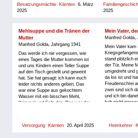
voller Schutt. A..
Nebenhaus war eine Ruine, im
Besatzungsmächte
Kärnten
6. März
Familiengeschic
Wohnblock gab es eine ...
2025
2025
Mehlsuppe und die Tränen der
Mein Vater, d
Mutter
Manfred Golda, 
Manfred Golda, Jahrgang 1941
Mein Vater kam 
Kriegsgefangens
Das werde ich nie vergessen, wie
stand plötzlich 
eines Tages die Mutter kommen ist
der Tür. Meine M
und uns Kindern einen Teller Suppe
umgedreht und 
auf den Tisch gestellt und geweint
da los ist und ha
hat. Sie hat gesagt: ich kann euch
Freudenschrei a
leider nichts anderes geben. Das
zwei sind sich d
war eine Suppe aus gekochtem
und ich bin dan
Wasser mit ein bisschen Mehl,
hab nicht gewuss
Kümmel und Salz drin. Das war der
dann hat sie gesa
dritte Tag, an dem wir nichts anderes
Papa! Oder: dein
gekriegt haben als das.
mich daran gewö
Versorgung
Kärnten
20. April 2025
Heimkehrer
K
jetzt noch ein 
Haus ist, das ha