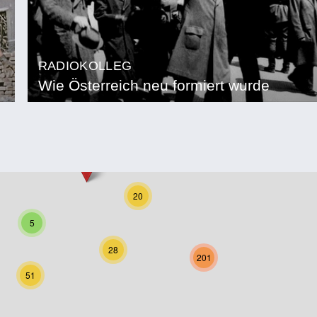
RADIOKOLLEG
Wie Österreich neu formiert wurde
20
5
28
201
51