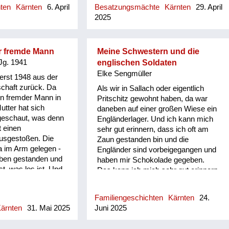
.
hten
Kärnten
6. April
Besatzungsmächte
Kärnten
29. April
unserer Alm. Einige Kosakenkinder
2025
sind von Einheimischen aufgezogen
worden. Diese Geschichte wird
kaum erzählt.
er fremde Mann
Meine Schwestern und die
Jg. 1941
englischen Soldaten
Elke Sengmüller
erst 1948 aus der
chaft zurück. Da
Als wir in Sallach oder eigentlich
ein fremder Mann in
Pritschitz gewohnt haben, da war
utter hat sich
daneben auf einer großen Wiese ein
geschaut, was denn
Engländerlager. Und ich kann mich
t einen
sehr gut erinnern, dass ich oft am
usgestoßen. Die
Zaun gestanden bin und die
a im Arm gelegen -
Engländer sind vorbeigegangen und
eben gestanden und
haben mir Schokolade gegeben.
t, was los ist. Und
Das kann ich mich sehr gut erinnern.
gt, das ist dein
Ich hatte eine 16 Jahre ältere
 Vater. Ha! Bis ich
Schwester und eine 18 Jahre ältere
Familiengeschichten
Kärnten
24.
hnt habe, dass da
Ziehschwester. Und die waren
ärnten
31. Mai 2025
Juni 2025
männliches Wesen im
schon erwachsen natürlich. Sie
t eine Weile
waren zusammen mit englischen