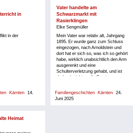
Offizieren, sind mit ihnen
ausgegangen. Meine Ziehschwester
Vater handelte am
hat dann einen Engländer geheiratet
erricht in
Schwarzmarkt mit
und ist nach England gezogen. Sie
Rasierklingen
ist vor zwei Jahren gestorben. Meine
Elke Sengmüller
Schwester war Jahrgang 1924, die
ikt in der
Mein Vater war relativ alt, Jahrgang
war auch verlobt mit einem
1895. Er wurde ganz zum Schluss
englischen Offizier. Aber meine
eingezogen, nach Arnoldstein und
Eltern haben ihr verboten zu
dort hat er sich so, was ich so gehört
heiraten. Das ist damals noch
habe, wirklich unabsichtlich den Arm
möglich gewesen.
ausgerenkt und eine
Schulterverletzung gehabt, und ist
dadurch nicht an die Front
gekommen. Er war Kaufmann und
wurde vorher nicht eingezogen, weil
hten
Kärnten
14.
Familiengeschichten
Kärnten
24.
er für die Wirtschaft wichtig war. Es
Juni 2025
ist uns im Krieg eigentlich immer gut
gegangen. Ich weiß, dass mein
Vater immer nach Wien gefahren ist
alte Heimat
und am Karlsplatz am
Schwarzmarkt gehandelt hat. Also,
ich kann mich erinnern zum Beispiel