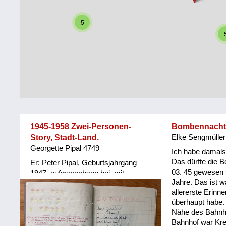
Steiermark
Fluchtgeschichten
5
Tirol
Familiengeschichten
Vorarlberg
Schule
und
Wien
Ausbildung
Wiederaufbau
und
1945-1958 Zwei-Personen-
Bombennacht i
Staatsvertrag
Story, Stadt-Land.
Elke Sengmüller
Georgette Pipal 4749
Wohnen
Ich habe damals 
Das dürfte die 
Er: Peter Pipal, Geburtsjahrgang
03. 45 gewesen s
sonstiges
1947, aufgewachsen bei, mit
Jahre. Das ist 
Großeltern und Eltern in einem
allererste Erinne
Haushalt, Seilerstätte, Wien. Sie:
überhaupt habe. 
Georgette Pipal, geb. 1949
Nähe des Bahnho
Klagenfurt, aufgewachsen in Heimen
Bahnhof war Kr
und Spitäler (Erinnerung, kollektives