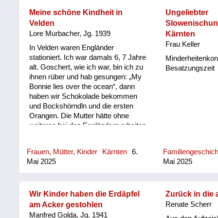
gedauert.
Meine schöne Kindheit in
Ungeliebter
Velden
Slowenischunt
Lore Murbacher, Jg. 1939
Kärnten
Frau Keller
In Velden waren Engländer
stationiert. Ich war damals 6, 7 Jahre
Minderheitenkonfl
alt. Goschert, wie ich war, bin ich zu
Besatzungszeit
ihnen rüber und hab gesungen: „My
Bonnie lies over the ocean“, dann
haben wir Schokolade bekommen
und Bockshörndln und die ersten
Orangen. Die Mutter hätte ohne
weiteres bei den Engländern arbeiten
können: Stenografie usw hätten sie
brauchen können. Aber sie wollte bei
Frauen, Mütter, Kinder
Kärnten
6.
Familiengeschic
uns bleiben und sagte, sie wolle sich
Mai 2025
Mai 2025
den Engländern nicht auf den Schoß
setzen. Wir haben 70 Schilling zu
dritt gehabt, nach der
Todeserklärung haben wir mehr
Wir Kinder haben die Erdäpfel
Zurück in die 
gekriegt. Wir haben gut gelebt, wir
am Acker gestohlen
Renate Scherr
haben vier Tennisplätze vor uns
Manfred Golda, Jg. 1941